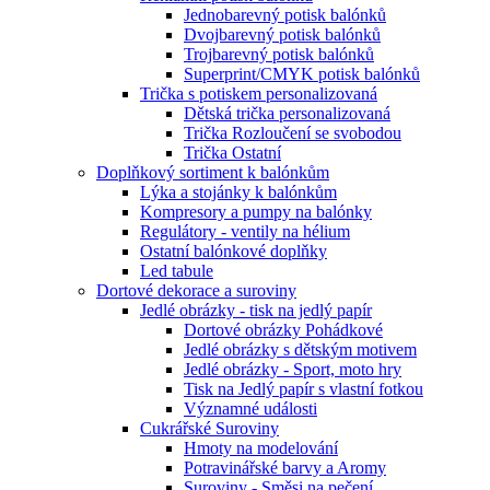
Jednobarevný potisk balónků
Dvojbarevný potisk balónků
Trojbarevný potisk balónků
Superprint/CMYK potisk balónků
Trička s potiskem personalizovaná
Dětská trička personalizovaná
Trička Rozloučení se svobodou
Trička Ostatní
Doplňkový sortiment k balónkům
Lýka a stojánky k balónkům
Kompresory a pumpy na balónky
Regulátory - ventily na hélium
Ostatní balónkové doplňky
Led tabule
Dortové dekorace a suroviny
Jedlé obrázky - tisk na jedlý papír
Dortové obrázky Pohádkové
Jedlé obrázky s dětským motivem
Jedlé obrázky - Sport, moto hry
Tisk na Jedlý papír s vlastní fotkou
Významné události
Cukrářské Suroviny
Hmoty na modelování
Potravinářské barvy a Aromy
Suroviny - Směsi na pečení