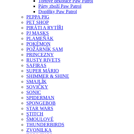
Tortové dekorace Paw Patrol
Párty zboží Paw Patrol
Doplňky Paw Patrol
PEPPA PIG
PET SHOP
PIRÁTI A RYTÍŘI
PJ MASKS
PLAMEŇÁK
POKÉMON
POŽÁRNÍK SAM
PRINCEZNY
RUSTY RIVETS
SAFIRAS
SUPER MÁRIO
SHIMMER & SHINE
SMAJLÍK
SOVIČKY
SONIC
SPIDERMAN
SPONGEBOB
STAR WARS
STITCH
ŠMOULOVÉ
THUNDERBIRDS
ZVONILKA