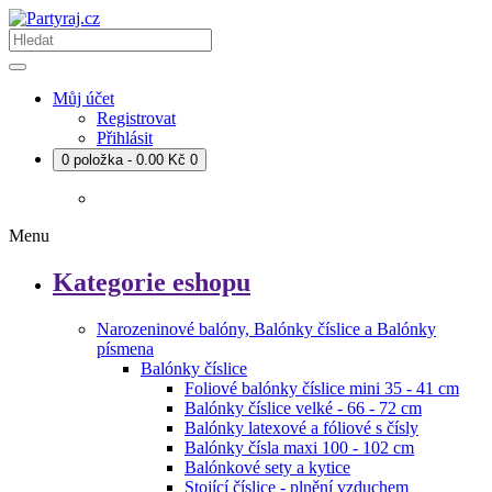
Můj účet
Registrovat
Přihlásit
0 položka - 0.00 Kč
0
Menu
Kategorie eshopu
Narozeninové balóny, Balónky číslice a Balónky
písmena
Balónky číslice
Foliové balónky číslice mini 35 - 41 cm
Balónky číslice velké - 66 - 72 cm
Balónky latexové a fóliové s čísly
Balónky čísla maxi 100 - 102 cm
Balónkové sety a kytice
Stojící číslice - plnění vzduchem