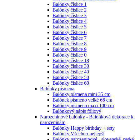
Balónky číslice 1
Balónky číslice 2
Balónky číslice 3
Balónky číslice 4
Balónky číslice 5
Balónky číslice 6
Balónky číslice 7
Balónky číslice 8
Balónky číslice 9
Balónky číslice 0
Balónky číslice 18
Balónky číslice 30
Balónky číslice 40
Balónky číslice 50
Balónky číslice 60
Balónky písmena
Balónky písmena mini 35 cm
Balónek písmeno velké 66 cm
Balónky písmena maxi 100 cm
Balónkový nápis fóliový
Narozeninové balónky - Balónková dekorace k
narozeninám
Balónky Happy birthday + sety
Balónky Všechno nejlepší
Balónky narozeninové - slovenské, ruské,