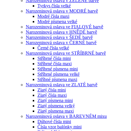
Narozeninová oslava v ZELENÉ barvě
Tyrkys čísla velké
Narozeninová oslava v MODRÉ barvě
Modré čísla maxi
Modré písmena velké
Narozeninová oslava ve FIALOVÉ barvě
Narozeninová oslava v HNĚDÉ barvě
Narozeninová oslava v ŠEDÉ barvě
Narozeninová oslava v ČERNÉ barvě
Černé čísla velké
Narozeninová oslava ve STŘÍBRNÉ barvě
Stříbrné čísla mini
Stříbrné čísla maxi
Stříbrné písmena mini
Stříbrné písmena velké
Stříbné písmena maxi
Narozeninová oslava ve ZLATÉ barvě
Zlatý čísla mini
Zlatý čísla maxi
Zlatý písmena mini
Zlatý písmena velký
Zlatý písmena maxi
Narozeninová oslava v BAREVNÉM mixu
Dúhové čísla mini
Čísla vzor balónky mini