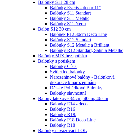
Balónky S11 28 cm
Balónky Everts - decor 11"
Balónky S11 Standart
Balónky S11 Metalic
Balónky S11 Neon
Balón S12 30 cm
Balónek P12 30cm Deco Line
Balónky S12 Standart
Balónky S12 Metalic a Brilliant
Balónky R12 Standart, Satin a Metallic
Balónky MIX bez potisku
Balónky s potiskem
Balonky Čísla
Svítící led balonky
Narozeninové balóny - Balónková
dekorace k narozeninám
Dětské Pohádkové Balonky
Balonky slavnostní
Balony latexové 34 cm, 40cm, 46 cm
Balonky E14 - deco
Balónky R16
Balónky R18.
Balónky P18 Deco Line
Balónky R18
Balónky navazovací LOL