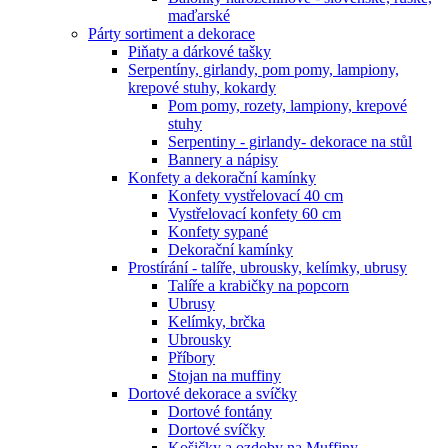
maďarské
Párty sortiment a dekorace
Piňaty a dárkové tašky
Serpentíny, girlandy, pom pomy, lampiony,
krepové stuhy, kokardy
Pom pomy, rozety, lampiony, krepové
stuhy
Serpentiny - girlandy- dekorace na stůl
Bannery a nápisy
Konfety a dekorační kamínky
Konfety vystřelovací 40 cm
Vystřelovací konfety 60 cm
Konfety sypané
Dekorační kamínky
Prostírání - talíře, ubrousky, kelímky, ubrusy
Talíře a krabičky na popcorn
Ubrusy
Kelímky, brčka
Ubrousky
Příbory
Stojan na muffiny
Dortové dekorace a svíčky
Dortové fontány
Dortové svíčky
Košičky a ozdoby na Muffiny