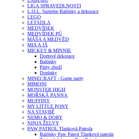
LABUBU
LIGA SPRAVEDLNOSTI
L.O.L. Surprise Balónky a dekorace
LEGO
LETADLA
MEDVÍDEK
MEDVÍDEK PÚ
MÁŠA A MEDVĚD
MIA A JÁ
MICKEY & MINNIE
Dortové dekorace
Balónky
Párty zboží
Doplnky
MINECRAFT - Game party
MIMONI
MONSTER HIGH
MOŘSKÁ PANNA
MUFFINY
MY LITTLE PONY
NA STAVBĚ
NEMO & DORY
NINJA ŽELVY
PAW PATROL Tlapková Patrola
Balónky Paw Patrol Tlapková patrola