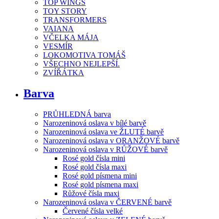
TOP WINGS
TOY STORY
TRANSFORMERS
VAIANA
VČELKA MÁJA
VESMÍR
LOKOMOTIVA TOMÁŠ
VŠECHNO NEJLEPŠÍ.
ZVÍŘÁTKA
Barva
PRŮHLEDNÁ barva
Narozeninová oslava v bílé barvě
Narozeninová oslava ve ŽLUTÉ barvě
Narozeninová oslava v ORANŽOVÉ barvě
Narozeninová oslava v RŮŽOVÉ barvě
Rosé gold čísla mini
Rosé gold čísla maxi
Rosé gold písmena mini
Rosé gold písmena maxi
Růžové čísla maxi
Narozeninová oslava v ČERVENÉ barvě
Červené čísla velké