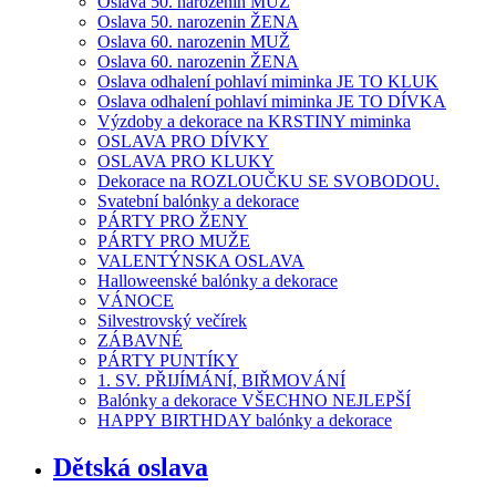
Oslava 50. narozenin MUŽ
Oslava 50. narozenin ŽENA
Oslava 60. narozenin MUŽ
Oslava 60. narozenin ŽENA
Oslava odhalení pohlaví miminka JE TO KLUK
Oslava odhalení pohlaví miminka JE TO DÍVKA
Výzdoby a dekorace na KRSTINY miminka
OSLAVA PRO DÍVKY
OSLAVA PRO KLUKY
Dekorace na ROZLOUČKU SE SVOBODOU.
Svatební balónky a dekorace
PÁRTY PRO ŽENY
PÁRTY PRO MUŽE
VALENTÝNSKA OSLAVA
Halloweenské balónky a dekorace
VÁNOCE
Silvestrovský večírek
ZÁBAVNÉ
PÁRTY PUNTÍKY
1. SV. PŘIJÍMÁNÍ, BIŘMOVÁNÍ
Balónky a dekorace VŠECHNO NEJLEPŠÍ
HAPPY BIRTHDAY balónky a dekorace
Dětská oslava