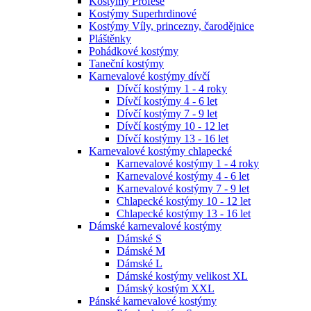
Kostýmy Profese
Kostýmy Superhrdinové
Kostýmy Víly, princezny, čarodějnice
Pláštěnky
Pohádkové kostýmy
Taneční kostýmy
Karnevalové kostýmy dívčí
Dívčí kostýmy 1 - 4 roky
Dívčí kostýmy 4 - 6 let
Dívčí kostýmy 7 - 9 let
Dívčí kostýmy 10 - 12 let
Dívčí kostýmy 13 - 16 let
Karnevalové kostýmy chlapecké
Karnevalové kostýmy 1 - 4 roky
Karnevalové kostýmy 4 - 6 let
Karnevalové kostýmy 7 - 9 let
Chlapecké kostýmy 10 - 12 let
Chlapecké kostýmy 13 - 16 let
Dámské karnevalové kostýmy
Dámské S
Dámské M
Dámské L
Dámské kostýmy velikost XL
Dámský kostým XXL
Pánské karnevalové kostýmy