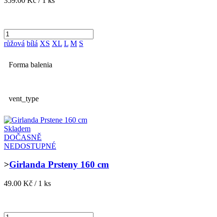
359.00 Kč / 1 ks
růžová
bílá
XS
XL
L
M
S
Forma balenia
vent_type
Skladem
DOČASNĚ
NEDOSTUPNÉ
>
Girlanda Prsteny 160 cm
49.00 Kč / 1 ks