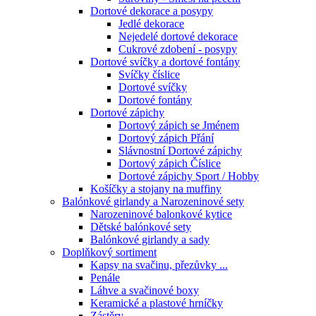
Dortové dekorace a posypy
Jedlé dekorace
Nejedelé dortové dekorace
Cukrové zdobení - posypy
Dortové svíčky a dortové fontány
Svíčky číslice
Dortové svíčky
Dortové fontány
Dortové zápichy
Dortový zápich se Jménem
Dortový zápich Přání
Slávnostní Dortové zápichy
Dortový zápich Číslice
Dortové zápichy Sport / Hobby
Košíčky a stojany na muffiny
Balónkové girlandy a Narozeninové sety
Narozeninové balonkové kytice
Dětské balónkové sety
Balónkové girlandy a sady
Doplňkový sortiment
Kapsy na svačinu, přezůvky ...
Penále
Láhve a svačinové boxy
Keramické a plastové hrníčky
Zástěry