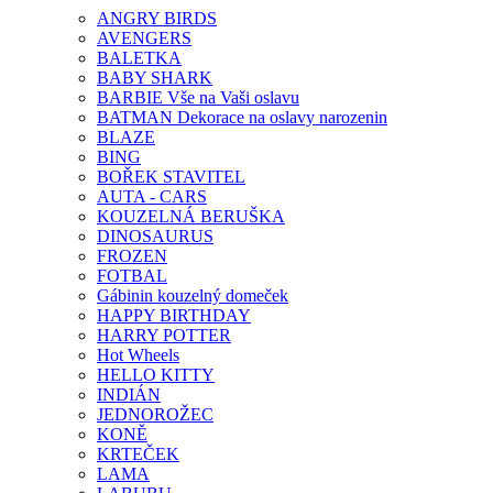
ANGRY BIRDS
AVENGERS
BALETKA
BABY SHARK
BARBIE Vše na Vaši oslavu
BATMAN Dekorace na oslavy narozenin
BLAZE
BING
BOŘEK STAVITEL
AUTA - CARS
KOUZELNÁ BERUŠKA
DINOSAURUS
FROZEN
FOTBAL
Gábinin kouzelný domeček
HAPPY BIRTHDAY
HARRY POTTER
Hot Wheels
HELLO KITTY
INDIÁN
JEDNOROŽEC
KONĚ
KRTEČEK
LAMA