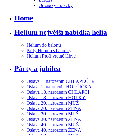
Odznaky - placky
Home
Helium největší nabídka helia
Helium do balonů
Párty Helium s balónky
Helium Profi vratné láhve
Párty a jubilea
Oslava 1. narozenin CHLAPEČEK
Oslava 1. narodenín HOLČIČKA
Oslava 18. narozenin CHLAPCI
Oslava 18. narozenin HOLKY
Oslava 20. narozenin MUŽ
Oslava 20. narozenin ŽENA
Oslava 30. narozenin MUŽ
Oslava 30. narozenin ŽENA
Oslava 40. narozenin MUŽ
Oslava 40. narozenin ŽENA