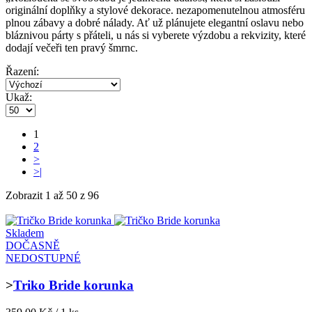
originální doplňky a stylové dekorace. nezapomenutelnou atmosféru
plnou zábavy a dobré nálady. Ať už plánujete elegantní oslavu nebo
bláznivou párty s přáteli, u nás si vyberete výzdobu a rekvizity, které
dodají večeři ten pravý šmrnc.
Řazení:
Ukaž:
1
2
>
>|
Zobrazit 1 až 50 z 96
Skladem
DOČASNĚ
NEDOSTUPNÉ
>
Triko Bride korunka