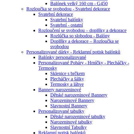
Balónek velký 160 cm - G450
Rozloučka se svobodou - Svatební dekorace
Svatební dekorace
Svatební balónky
Svatební - ostatní
Rozloučení se svobodou – doplňky a dekorace
Rozlúčka so slobodou - Balóny
Doplňky a dekorace – Rozloučka se
svobodou
Personalizované dárky - Reklamní potisk balónků
Balónky personalizované
Personalizované Poháry - Hrníčky - Plecháčky -
Termosky
Sklenice s brčkem
Plecháčky a šálky
Termosky a láhve
Bannery narozeninové
Dětské narozeninové Bannery
Narozeninové Bannery
Slavnostní Bannery
Personalizované tabulky
Dětské narozeninové tabulky
Narozeninové tabulky
Slavnostní Tabulky
Reklamní potisk balónků