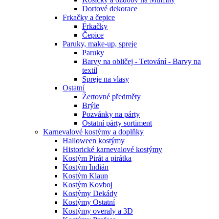
Dortové dekorace
Frkačky a čepice
Frkačky
Čepice
Paruky, make-up, spreje
Paruky
Barvy na obličej - Tetování - Barvy na
textil
Spreje na vlasy
Ostatní
Žertovné předměty
Brýle
Pozvánky na párty
Ostatní párty sortiment
Karnevalové kostýmy a doplňky
Halloween kostýmy
Historické karnevalové kostýmy
Kostým Pirát a pirátka
Kostým Indián
Kostým Klaun
Kostým Kovboj
Kostýmy Dekády
Kostýmy Ostatní
Kostýmy overaly a 3D