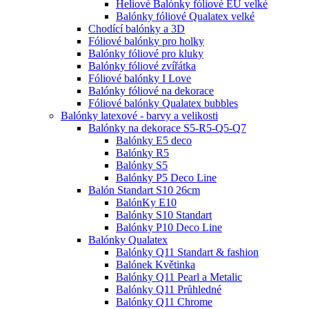
Heliové Balónky fóliové EU velké
Balónky fóliové Qualatex velké
Chodící balónky a 3D
Fóliové balónky pro holky
Balónky fóliové pro kluky
Balónky fóliové zvířátka
Fóliové balónky I Love
Balónky fóliové na dekorace
Fóliové balónky Qualatex bubbles
Balónky latexové - barvy a velikosti
Balónky na dekorace S5-R5-Q5-Q7
Balónky E5 deco
Balónky R5
Balónky S5
Balónky P5 Deco Line
Balón Standart S10 26cm
BalónKy E10
Balónky S10 Standart
Balónky P10 Deco Line
Balónky Qualatex
Balónky Q11 Standart & fashion
Balónek Květinka
Balónky Q11 Pearl a Metalic
Balónky Q11 Průhledné
Balónky Q11 Chrome