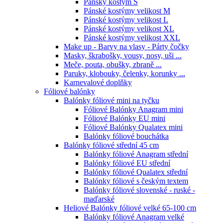
Pánsky kostým S
Pánské kostýmy velikost M
Pánské kostýmy velikost L
Pánské kostýmy velikost XL
Pánské kostýmy velikost XXL
Make up - Barvy na vlasy - Párty čočky
Masky, škrabošky, vousy, nosy, uši ...
Meče, pouta, obušky, zbraně ...
Paruky, klobouky, čelenky, korunky ...
Karnevalové doplňky
Fóliové balónky
Balónky fóliové mini na tyčku
Fóliové Balónky Anagram mini
Fóliové Balónky EU mini
Fóliové Balónky Qualatex mini
Balónky fóliové bouchátka
Balónky fóliové střední 45 cm
Balónky fóliové Anagram střední
Balónky fóliové EU střední
Balónky fóliové Qualatex střední
Balónky fóliové s českým textem
Balónky fóliové slovenské - ruské -
maďarské
Heliové Balónky fóliové velké 65-100 cm
Balónky fóliové Anagram velké