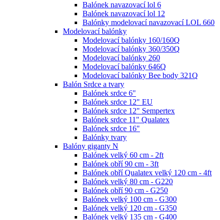
Balónek navazovací lol 6
Balónek navazovací lol 12
Balónky modelovací navazovací LOL 660
Modelovací balónky
Modelovací balónky 160/160Q
Modelovací balónky 360/350Q
Modelovací balónky 260
Modelovací balónky 646Q
Modelovací balónky Bee body 321Q
Balón Srdce a tvary
Balónek srdce 6"
Balónek srdce 12" EU
Balónek srdce 12" Sempertex
Balónek srdce 11" Qualatex
Balónek srdce 16"
Balónky tvary
Balóny giganty N
Balónek velký 60 cm - 2ft
Balónek obří 90 cm - 3ft
Balónek obří Qualatex velký 120 cm - 4ft
Balónek velký 80 cm - G220
Balónek obří 90 cm - G250
Balónek velký 100 cm - G300
Balónek velký 120 cm - G350
Balónek velký 135 cm - G400