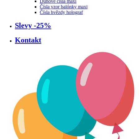
Dúhové čísla maxi
Čísla vzor balónky maxi
Čísla hvězdy holograf
Slevy -25%
Kontakt