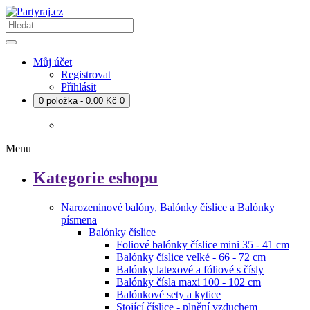
Můj účet
Registrovat
Přihlásit
0 položka - 0.00 Kč
0
Menu
Kategorie eshopu
Narozeninové balóny, Balónky číslice a Balónky
písmena
Balónky číslice
Foliové balónky číslice mini 35 - 41 cm
Balónky číslice velké - 66 - 72 cm
Balónky latexové a fóliové s čísly
Balónky čísla maxi 100 - 102 cm
Balónkové sety a kytice
Stojící číslice - plnění vzduchem