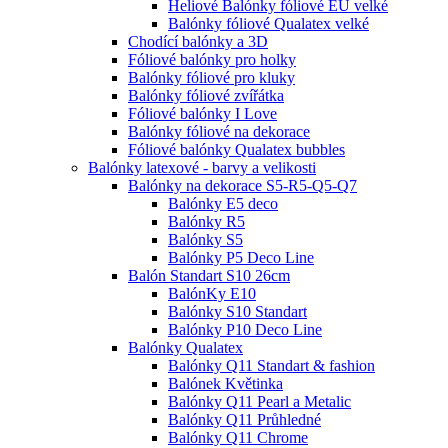
Heliové Balónky fóliové EU velké
Balónky fóliové Qualatex velké
Chodící balónky a 3D
Fóliové balónky pro holky
Balónky fóliové pro kluky
Balónky fóliové zvířátka
Fóliové balónky I Love
Balónky fóliové na dekorace
Fóliové balónky Qualatex bubbles
Balónky latexové - barvy a velikosti
Balónky na dekorace S5-R5-Q5-Q7
Balónky E5 deco
Balónky R5
Balónky S5
Balónky P5 Deco Line
Balón Standart S10 26cm
BalónKy E10
Balónky S10 Standart
Balónky P10 Deco Line
Balónky Qualatex
Balónky Q11 Standart & fashion
Balónek Květinka
Balónky Q11 Pearl a Metalic
Balónky Q11 Průhledné
Balónky Q11 Chrome