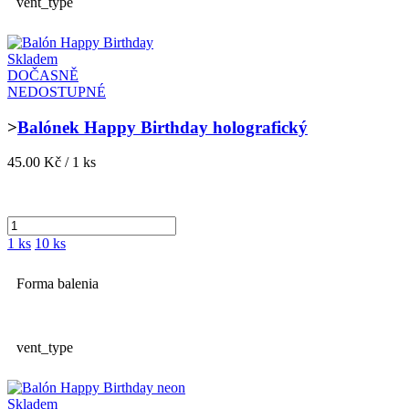
vent_type
Skladem
DOČASNĚ
NEDOSTUPNÉ
>
Balónek Happy Birthday holografický
45.00 Kč / 1 ks
1 ks
10 ks
Forma balenia
vent_type
Skladem