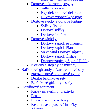
Dortové dekorace a posypy
Jedlé dekorace
Nejedelé dortové dekorace
Cukrové zdobení - posypy
Dortové svíčky a dortové fontány
Svíčky číslice
Dortové svíčky
Dortové fontány
Dortové zápichy
Dortový zápich se Jménem
Dortový zápich Přání
Slávnostní Dortové zápichy
Dortový zápich Číslice
Dortové zápichy Sport / Hobby
Košíčky a stojany na muffiny
Balónkové girlandy a Narozeninové sety
Narozeninové balonkové kytice
Dětské balónkové sety
Balónkové girlandy a sady
Doplňkový sortiment
Kapsy na svačinu, přezůvky ...
Penále
Láhve a svačinové boxy
Keramické a plastové hrníčky
Zástěry