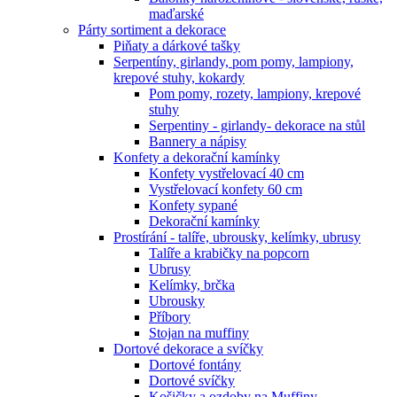
maďarské
Párty sortiment a dekorace
Piňaty a dárkové tašky
Serpentíny, girlandy, pom pomy, lampiony,
krepové stuhy, kokardy
Pom pomy, rozety, lampiony, krepové
stuhy
Serpentiny - girlandy- dekorace na stůl
Bannery a nápisy
Konfety a dekorační kamínky
Konfety vystřelovací 40 cm
Vystřelovací konfety 60 cm
Konfety sypané
Dekorační kamínky
Prostírání - talíře, ubrousky, kelímky, ubrusy
Talíře a krabičky na popcorn
Ubrusy
Kelímky, brčka
Ubrousky
Příbory
Stojan na muffiny
Dortové dekorace a svíčky
Dortové fontány
Dortové svíčky
Košičky a ozdoby na Muffiny