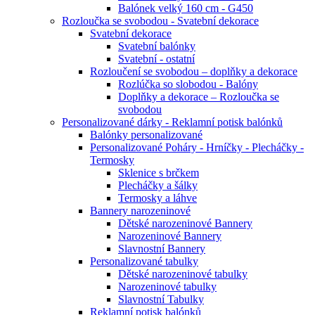
Balónek velký 160 cm - G450
Rozloučka se svobodou - Svatební dekorace
Svatební dekorace
Svatební balónky
Svatební - ostatní
Rozloučení se svobodou – doplňky a dekorace
Rozlúčka so slobodou - Balóny
Doplňky a dekorace – Rozloučka se
svobodou
Personalizované dárky - Reklamní potisk balónků
Balónky personalizované
Personalizované Poháry - Hrníčky - Plecháčky -
Termosky
Sklenice s brčkem
Plecháčky a šálky
Termosky a láhve
Bannery narozeninové
Dětské narozeninové Bannery
Narozeninové Bannery
Slavnostní Bannery
Personalizované tabulky
Dětské narozeninové tabulky
Narozeninové tabulky
Slavnostní Tabulky
Reklamní potisk balónků