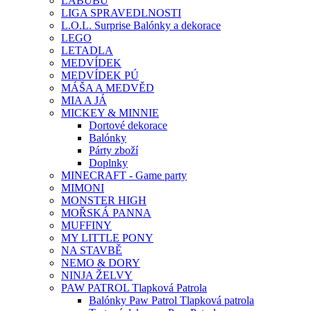
LABUBU
LIGA SPRAVEDLNOSTI
L.O.L. Surprise Balónky a dekorace
LEGO
LETADLA
MEDVÍDEK
MEDVÍDEK PÚ
MÁŠA A MEDVĚD
MIA A JÁ
MICKEY & MINNIE
Dortové dekorace
Balónky
Párty zboží
Doplnky
MINECRAFT - Game party
MIMONI
MONSTER HIGH
MOŘSKÁ PANNA
MUFFINY
MY LITTLE PONY
NA STAVBĚ
NEMO & DORY
NINJA ŽELVY
PAW PATROL Tlapková Patrola
Balónky Paw Patrol Tlapková patrola