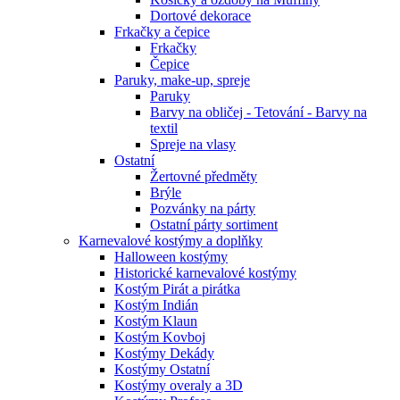
Dortové dekorace
Frkačky a čepice
Frkačky
Čepice
Paruky, make-up, spreje
Paruky
Barvy na obličej - Tetování - Barvy na
textil
Spreje na vlasy
Ostatní
Žertovné předměty
Brýle
Pozvánky na párty
Ostatní párty sortiment
Karnevalové kostýmy a doplňky
Halloween kostýmy
Historické karnevalové kostýmy
Kostým Pirát a pirátka
Kostým Indián
Kostým Klaun
Kostým Kovboj
Kostýmy Dekády
Kostýmy Ostatní
Kostýmy overaly a 3D