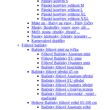
Pánsky kostým S
Pánské kostýmy velikost M
Pánské kostýmy velikost L
Pánské kostýmy velikost XL
Pánské kostýmy velikost XXL
Make up - Barvy na vlasy - Párty čočky
Masky, škrabošky, vousy, nosy, uši ...
Meče, pouta, obušky, zbraně ...
Paruky, klobouky, čelenky, korunky ...
Karnevalové doplňky
Fóliové balónky
Balónky fóliové mini na tyčku
Fóliové Balónky Anagram mini
Fóliové Balónky EU mini
Fóliové Balónky Qualatex mini
Balónky fóliové bouchátka
Balónky fóliové střední 45 cm
Balónky fóliové Anagram střední
Balónky fóliové EU střední
Balónky fóliové Qualatex střední
Balónky fóliové s českým textem
Balónky fóliové slovenské - ruské -
maďarské
Heliové Balónky fóliové velké 65-100 cm
Balónky fóliové Anagram velké