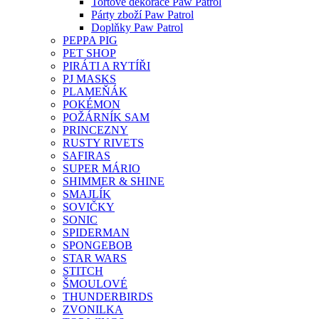
Tortové dekorace Paw Patrol
Párty zboží Paw Patrol
Doplňky Paw Patrol
PEPPA PIG
PET SHOP
PIRÁTI A RYTÍŘI
PJ MASKS
PLAMEŇÁK
POKÉMON
POŽÁRNÍK SAM
PRINCEZNY
RUSTY RIVETS
SAFIRAS
SUPER MÁRIO
SHIMMER & SHINE
SMAJLÍK
SOVIČKY
SONIC
SPIDERMAN
SPONGEBOB
STAR WARS
STITCH
ŠMOULOVÉ
THUNDERBIRDS
ZVONILKA