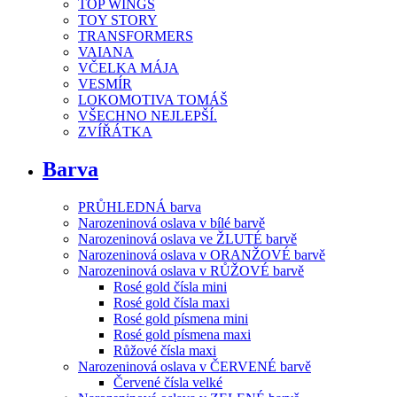
TOP WINGS
TOY STORY
TRANSFORMERS
VAIANA
VČELKA MÁJA
VESMÍR
LOKOMOTIVA TOMÁŠ
VŠECHNO NEJLEPŠÍ.
ZVÍŘÁTKA
Barva
PRŮHLEDNÁ barva
Narozeninová oslava v bílé barvě
Narozeninová oslava ve ŽLUTÉ barvě
Narozeninová oslava v ORANŽOVÉ barvě
Narozeninová oslava v RŮŽOVÉ barvě
Rosé gold čísla mini
Rosé gold čísla maxi
Rosé gold písmena mini
Rosé gold písmena maxi
Růžové čísla maxi
Narozeninová oslava v ČERVENÉ barvě
Červené čísla velké