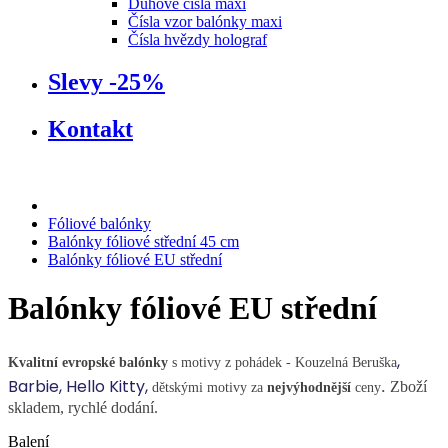
Dúhové čísla maxi
Čísla vzor balónky maxi
Čísla hvězdy holograf
Slevy -25%
Kontakt
Fóliové balónky
Balónky fóliové střední 45 cm
Balónky fóliové EU střední
Balónky fóliové EU střední
,
Kvalitní evropské balónky
s motivy z pohádek - Kouzelná Beruška
Barbie, Hello Kitty,
.
Zboží
dětskými motivy za
nejvýhodnější
ceny
skladem, rychlé dodání.
Balení