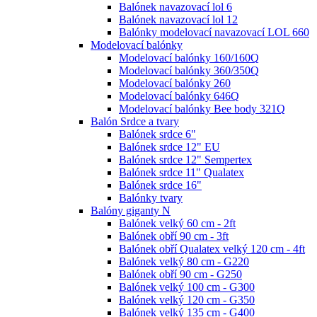
Balónek navazovací lol 6
Balónek navazovací lol 12
Balónky modelovací navazovací LOL 660
Modelovací balónky
Modelovací balónky 160/160Q
Modelovací balónky 360/350Q
Modelovací balónky 260
Modelovací balónky 646Q
Modelovací balónky Bee body 321Q
Balón Srdce a tvary
Balónek srdce 6"
Balónek srdce 12" EU
Balónek srdce 12" Sempertex
Balónek srdce 11" Qualatex
Balónek srdce 16"
Balónky tvary
Balóny giganty N
Balónek velký 60 cm - 2ft
Balónek obří 90 cm - 3ft
Balónek obří Qualatex velký 120 cm - 4ft
Balónek velký 80 cm - G220
Balónek obří 90 cm - G250
Balónek velký 100 cm - G300
Balónek velký 120 cm - G350
Balónek velký 135 cm - G400