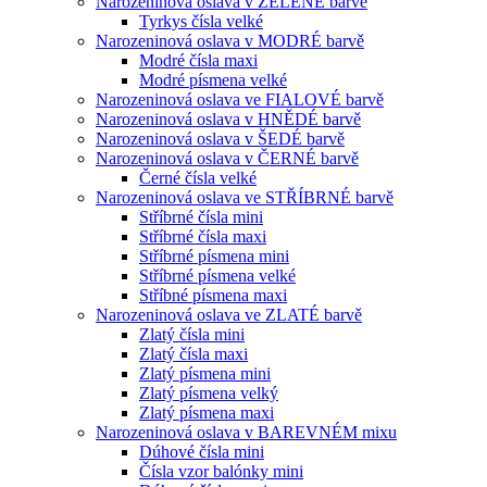
Narozeninová oslava v ZELENÉ barvě
Tyrkys čísla velké
Narozeninová oslava v MODRÉ barvě
Modré čísla maxi
Modré písmena velké
Narozeninová oslava ve FIALOVÉ barvě
Narozeninová oslava v HNĚDÉ barvě
Narozeninová oslava v ŠEDÉ barvě
Narozeninová oslava v ČERNÉ barvě
Černé čísla velké
Narozeninová oslava ve STŘÍBRNÉ barvě
Stříbrné čísla mini
Stříbrné čísla maxi
Stříbrné písmena mini
Stříbrné písmena velké
Stříbné písmena maxi
Narozeninová oslava ve ZLATÉ barvě
Zlatý čísla mini
Zlatý čísla maxi
Zlatý písmena mini
Zlatý písmena velký
Zlatý písmena maxi
Narozeninová oslava v BAREVNÉM mixu
Dúhové čísla mini
Čísla vzor balónky mini