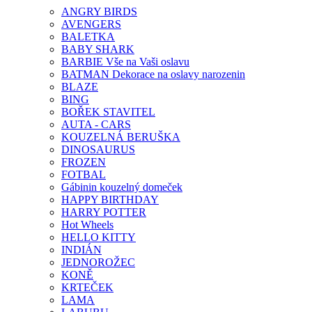
ANGRY BIRDS
AVENGERS
BALETKA
BABY SHARK
BARBIE Vše na Vaši oslavu
BATMAN Dekorace na oslavy narozenin
BLAZE
BING
BOŘEK STAVITEL
AUTA - CARS
KOUZELNÁ BERUŠKA
DINOSAURUS
FROZEN
FOTBAL
Gábinin kouzelný domeček
HAPPY BIRTHDAY
HARRY POTTER
Hot Wheels
HELLO KITTY
INDIÁN
JEDNOROŽEC
KONĚ
KRTEČEK
LAMA