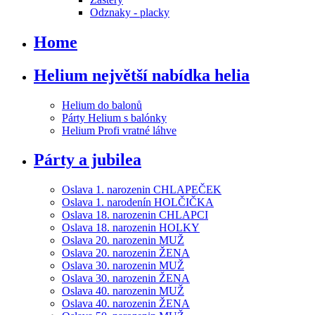
Odznaky - placky
Home
Helium největší nabídka helia
Helium do balonů
Párty Helium s balónky
Helium Profi vratné láhve
Párty a jubilea
Oslava 1. narozenin CHLAPEČEK
Oslava 1. narodenín HOLČIČKA
Oslava 18. narozenin CHLAPCI
Oslava 18. narozenin HOLKY
Oslava 20. narozenin MUŽ
Oslava 20. narozenin ŽENA
Oslava 30. narozenin MUŽ
Oslava 30. narozenin ŽENA
Oslava 40. narozenin MUŽ
Oslava 40. narozenin ŽENA