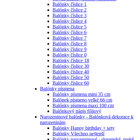
Balónky číslice 1
Balónky číslice 2
Balónky číslice 3
Balónky číslice 4
Balónky číslice 5
Balónky číslice 6
Balónky číslice 7
Balónky číslice 8
Balónky číslice 9
Balónky číslice 0
Balónky číslice 18
Balónky číslice 30
Balónky číslice 40
Balónky číslice 50
Balónky číslice 60
Balónky písmena
Balónky písmena mini 35 cm
Balónek písmeno velké 66 cm
Balónky písmena maxi 100 cm
Balónkový nápis fóliový
Narozeninové balónky - Balónková dekorace k
narozeninám
Balónky Happy birthday + sety
Balónky Všechno nejlepší
Balónky narozeninové - slovenské, ruské,