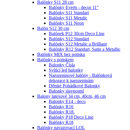
Balónky S11 28 cm
Balónky Everts - decor 11"
Balónky S11 Standart
Balónky S11 Metalic
Balónky S11 Neon
Balón S12 30 cm
Balónek P12 30cm Deco Line
Balónky S12 Standart
Balónky S12 Metalic a Brilliant
Balónky R12 Standart, Satin a Metallic
Balónky MIX bez potisku
Balónky s potiskem
Balonky Čísla
Svítící led balonky
Narozeninové balóny - Balónková
dekorace k narozeninám
Dětské Pohádkové Balonky
Balonky slavnostní
Balony latexové 34 cm, 40cm, 46 cm
Balonky E14 - deco
Balónky R16
Balónky R18.
Balónky P18 Deco Line
Balónky R18
Balónky navazovací LOL