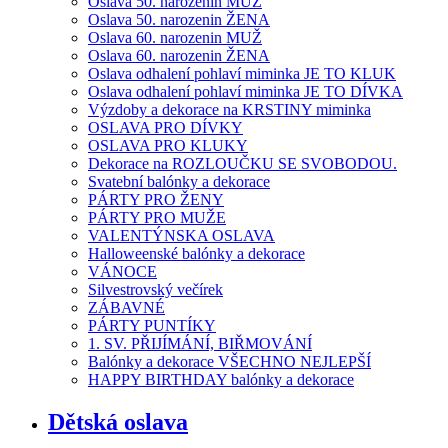
Oslava 50. narozenin MUŽ
Oslava 50. narozenin ŽENA
Oslava 60. narozenin MUŽ
Oslava 60. narozenin ŽENA
Oslava odhalení pohlaví miminka JE TO KLUK
Oslava odhalení pohlaví miminka JE TO DÍVKA
Výzdoby a dekorace na KRSTINY miminka
OSLAVA PRO DÍVKY
OSLAVA PRO KLUKY
Dekorace na ROZLOUČKU SE SVOBODOU.
Svatební balónky a dekorace
PÁRTY PRO ŽENY
PÁRTY PRO MUŽE
VALENTÝNSKA OSLAVA
Halloweenské balónky a dekorace
VÁNOCE
Silvestrovský večírek
ZÁBAVNÉ
PÁRTY PUNTÍKY
1. SV. PŘIJÍMÁNÍ, BIŘMOVÁNÍ
Balónky a dekorace VŠECHNO NEJLEPŠÍ
HAPPY BIRTHDAY balónky a dekorace
Dětská oslava