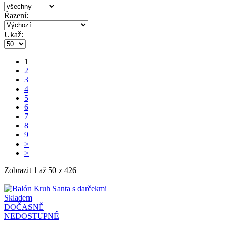
Řazení:
Ukaž:
1
2
3
4
5
6
7
8
9
>
>|
Zobrazit 1 až 50 z 426
Skladem
DOČASNĚ
NEDOSTUPNÉ