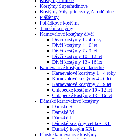
Kostýmy Profese
Kostýmy Superhrdinové
Kostýmy Víly, princezny, čarodějnice
Pláštěnky
Pohádkové kostýmy
Taneční kostýmy
Karnevalové kostýmy dívčí
Dívčí kostýmy 1 - 4 roky
Dívčí kostýmy 4 - 6 let
Dívčí kostýmy 7 - 9 let
Dívčí kostýmy 10 - 12 let
Dívčí kostýmy 13 - 16 let
Karnevalové kostýmy chlapecké
Karnevalové kostýmy 1 - 4 roky
Karnevalové kostýmy 4 - 6 let
Karnevalové kostýmy 7 - 9 let
Chlapecké kostýmy 10 - 12 let
Chlapecké kostýmy 13 - 16 let
Dámské karnevalové kostýmy
Dámské S
Dámské M
Dámské L
Dámské kostýmy velikost XL
Dámský kostým XXL
Pánské karnevalové kostýmy