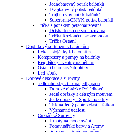
Jednobarevný potisk balónků
Dvojbarevný potisk balónků
Trojbarevný potisk balónků
Superprint/CMYK potisk balónků
Trička s potiskem personalizovaná
Dětská trička personalizovaná
Trička Rozloučení se svobodou
Trička Ostatní
Doplňkový sortiment k balónkům
Lýka a stojánky k balónkům
Kompresory a pumpy na balónky
Regulátory - ventily na hélium
Ostatní balónkové doplňky
Led tabule
Dortové dekorace a suroviny
Jedlé obrázky - tisk na jedlý papír
Dortové obrázky Pohádkové
Jedlé obrázky s dětským motivem
Jedlé obrázky - Sport, moto hry
Tisk na Jedlý papír s vlastní fotkou
Významné události
Cukrářské Suroviny
Hmoty na modelování
Potravinářské barvy a Aromy
Suroviny - Směsi na pečení