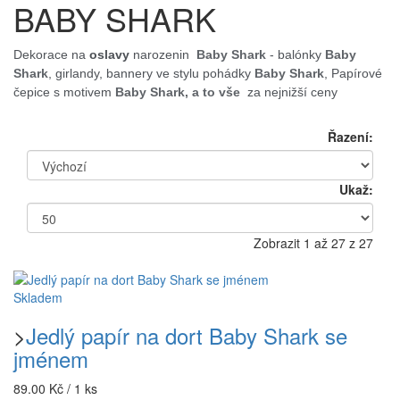
BABY SHARK
Dekorace na
oslavy
narozenin
Baby Shark
- balónky
Baby
Shark
, girlandy, bannery
ve stylu pohádky
Baby Shark
,
Papírové
čepice s motivem
Baby Shark, a to vše
za nejnižší ceny
Řazení:
Ukaž:
Zobrazit 1 až 27 z 27
Skladem
>
Jedlý papír na dort Baby Shark se
jménem
89.00 Kč / 1 ks