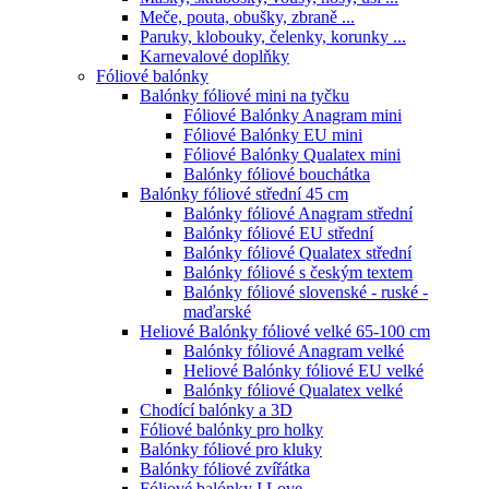
Meče, pouta, obušky, zbraně ...
Paruky, klobouky, čelenky, korunky ...
Karnevalové doplňky
Fóliové balónky
Balónky fóliové mini na tyčku
Fóliové Balónky Anagram mini
Fóliové Balónky EU mini
Fóliové Balónky Qualatex mini
Balónky fóliové bouchátka
Balónky fóliové střední 45 cm
Balónky fóliové Anagram střední
Balónky fóliové EU střední
Balónky fóliové Qualatex střední
Balónky fóliové s českým textem
Balónky fóliové slovenské - ruské -
maďarské
Heliové Balónky fóliové velké 65-100 cm
Balónky fóliové Anagram velké
Heliové Balónky fóliové EU velké
Balónky fóliové Qualatex velké
Chodící balónky a 3D
Fóliové balónky pro holky
Balónky fóliové pro kluky
Balónky fóliové zvířátka
Fóliové balónky I Love