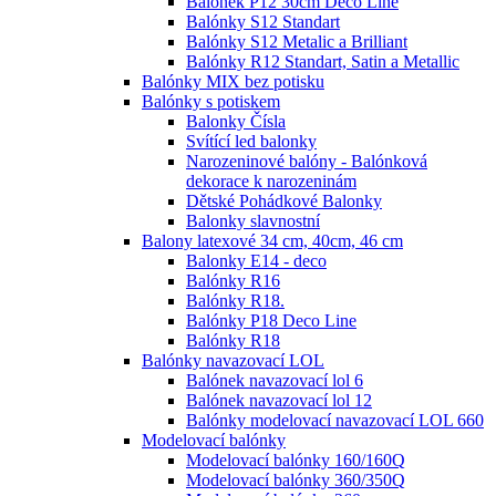
Balónek P12 30cm Deco Line
Balónky S12 Standart
Balónky S12 Metalic a Brilliant
Balónky R12 Standart, Satin a Metallic
Balónky MIX bez potisku
Balónky s potiskem
Balonky Čísla
Svítící led balonky
Narozeninové balóny - Balónková
dekorace k narozeninám
Dětské Pohádkové Balonky
Balonky slavnostní
Balony latexové 34 cm, 40cm, 46 cm
Balonky E14 - deco
Balónky R16
Balónky R18.
Balónky P18 Deco Line
Balónky R18
Balónky navazovací LOL
Balónek navazovací lol 6
Balónek navazovací lol 12
Balónky modelovací navazovací LOL 660
Modelovací balónky
Modelovací balónky 160/160Q
Modelovací balónky 360/350Q