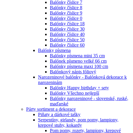
Balónky číslice 7
Balónky číslice 8
Balónky číslice 9
Balónky číslice 0
Balónky číslice 18
Balónky číslice 30
Balónky číslice 40
Balónky číslice 50
Balónky číslice 60
Balónky písmena
Balónky písmena mini 35 cm
Balónek písmeno velké 66 cm
Balónky písmena maxi 100 cm
Balónkový nápis fóliový
Narozeninové balónky - Balónková dekorace k
narozeninám
Balónky Happy birthday + sety
Balónky Všechno nejlepší
Balónky narozeninové - slovenské, ruské,
maďarské
Párty sortiment a dekorace
Piňaty a dárkové tašky
Serpentíny, girlandy, pom pomy, lampiony,
krepové stuhy, kokardy
Pom pomy, rozety, lampiony, krepové