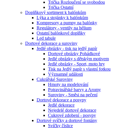
Trička Rozloučení se svobodou
Trička Ostatní
Doplňkový sortiment k balónkům
Lýka a stojánky k balónkům
Kompresory a pumpy na balónky
Regulátory - ventily na hélium
Ostatní balónkové doplňky
Led tabule
Dortové dekorace a suroviny
Jedlé obrázky - tisk na jedlý papír
Dortové obrázky Pohádkové
Jedlé obrázky s dětským motivem
Jedlé obrázky - Sport, moto hry
Tisk na Jedlý papír s vlastní fotkou
Významné události
Cukrářské Suroviny
Hmoty na modelování
Potravinářské barvy a Aromy
Suroviny - Směsi na pečení
Dortové dekorace a posypy
Jedlé dekorace
Nejedelé dortové dekorace
Cukrové zdobení - posypy
Dortové svíčky a dortové fontány
Svíčky číslice