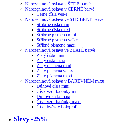
Narozeninová oslava v ŠEDÉ barvě
Narozeninová oslava v ČERNÉ barvě
Černé čísla velké
Narozeninová oslava ve STŘÍBRNÉ barvě
Stříbrné čísla mini
Stříbrné čísla maxi
Stříbrné písmena mini
Stříbrné písmena velké
Stříbné písmena maxi
Narozeninová oslava ve ZLATÉ barvě
Zlatý čísla mini
Zlatý čísla maxi
Zlatý písmena mini
Zlatý písmena velký
Zlatý písmena maxi
Narozeninová oslava v BAREVNÉM mixu
Dúhové čísla mini
Čísla vzor balónky mini
Dúhové čísla maxi
Čísla vzor balónky maxi
Čísla hvězdy holograf
Slevy -25%