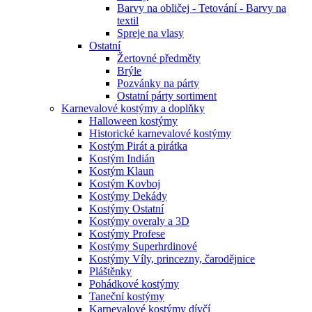
Barvy na obličej - Tetování - Barvy na
textil
Spreje na vlasy
Ostatní
Žertovné předměty
Brýle
Pozvánky na párty
Ostatní párty sortiment
Karnevalové kostýmy a doplňky
Halloween kostýmy
Historické karnevalové kostýmy
Kostým Pirát a pirátka
Kostým Indián
Kostým Klaun
Kostým Kovboj
Kostýmy Dekády
Kostýmy Ostatní
Kostýmy overaly a 3D
Kostýmy Profese
Kostýmy Superhrdinové
Kostýmy Víly, princezny, čarodějnice
Pláštěnky
Pohádkové kostýmy
Taneční kostýmy
Karnevalové kostýmy dívčí