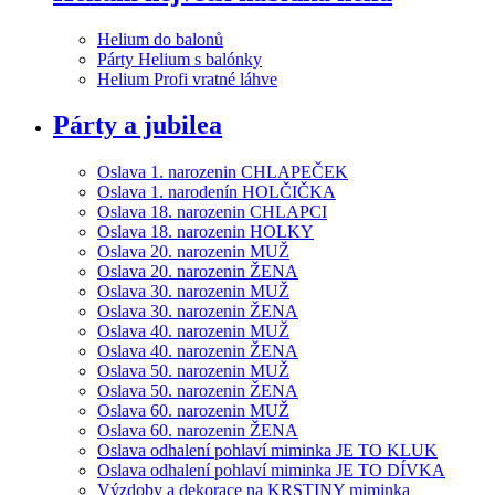
Helium do balonů
Párty Helium s balónky
Helium Profi vratné láhve
Párty a jubilea
Oslava 1. narozenin CHLAPEČEK
Oslava 1. narodenín HOLČIČKA
Oslava 18. narozenin CHLAPCI
Oslava 18. narozenin HOLKY
Oslava 20. narozenin MUŽ
Oslava 20. narozenin ŽENA
Oslava 30. narozenin MUŽ
Oslava 30. narozenin ŽENA
Oslava 40. narozenin MUŽ
Oslava 40. narozenin ŽENA
Oslava 50. narozenin MUŽ
Oslava 50. narozenin ŽENA
Oslava 60. narozenin MUŽ
Oslava 60. narozenin ŽENA
Oslava odhalení pohlaví miminka JE TO KLUK
Oslava odhalení pohlaví miminka JE TO DÍVKA
Výzdoby a dekorace na KRSTINY miminka