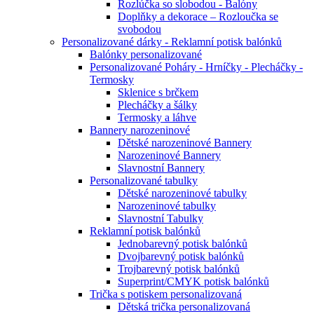
Rozlúčka so slobodou - Balóny
Doplňky a dekorace – Rozloučka se
svobodou
Personalizované dárky - Reklamní potisk balónků
Balónky personalizované
Personalizované Poháry - Hrníčky - Plecháčky -
Termosky
Sklenice s brčkem
Plecháčky a šálky
Termosky a láhve
Bannery narozeninové
Dětské narozeninové Bannery
Narozeninové Bannery
Slavnostní Bannery
Personalizované tabulky
Dětské narozeninové tabulky
Narozeninové tabulky
Slavnostní Tabulky
Reklamní potisk balónků
Jednobarevný potisk balónků
Dvojbarevný potisk balónků
Trojbarevný potisk balónků
Superprint/CMYK potisk balónků
Trička s potiskem personalizovaná
Dětská trička personalizovaná