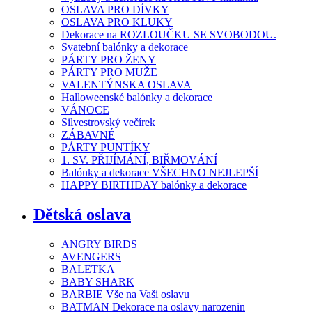
OSLAVA PRO DÍVKY
OSLAVA PRO KLUKY
Dekorace na ROZLOUČKU SE SVOBODOU.
Svatební balónky a dekorace
PÁRTY PRO ŽENY
PÁRTY PRO MUŽE
VALENTÝNSKA OSLAVA
Halloweenské balónky a dekorace
VÁNOCE
Silvestrovský večírek
ZÁBAVNÉ
PÁRTY PUNTÍKY
1. SV. PŘIJÍMÁNÍ, BIŘMOVÁNÍ
Balónky a dekorace VŠECHNO NEJLEPŠÍ
HAPPY BIRTHDAY balónky a dekorace
Dětská oslava
ANGRY BIRDS
AVENGERS
BALETKA
BABY SHARK
BARBIE Vše na Vaši oslavu
BATMAN Dekorace na oslavy narozenin