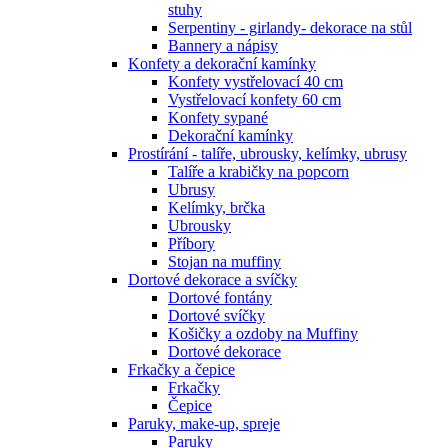
stuhy
Serpentiny - girlandy- dekorace na stůl
Bannery a nápisy
Konfety a dekorační kamínky
Konfety vystřelovací 40 cm
Vystřelovací konfety 60 cm
Konfety sypané
Dekorační kamínky
Prostírání - talíře, ubrousky, kelímky, ubrusy
Talíře a krabičky na popcorn
Ubrusy
Kelímky, brčka
Ubrousky
Příbory
Stojan na muffiny
Dortové dekorace a svíčky
Dortové fontány
Dortové svíčky
Košičky a ozdoby na Muffiny
Dortové dekorace
Frkačky a čepice
Frkačky
Čepice
Paruky, make-up, spreje
Paruky