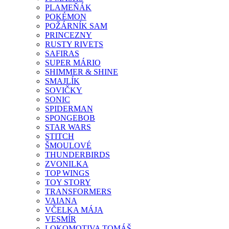
PLAMEŇÁK
POKÉMON
POŽÁRNÍK SAM
PRINCEZNY
RUSTY RIVETS
SAFIRAS
SUPER MÁRIO
SHIMMER & SHINE
SMAJLÍK
SOVIČKY
SONIC
SPIDERMAN
SPONGEBOB
STAR WARS
STITCH
ŠMOULOVÉ
THUNDERBIRDS
ZVONILKA
TOP WINGS
TOY STORY
TRANSFORMERS
VAIANA
VČELKA MÁJA
VESMÍR
LOKOMOTIVA TOMÁŠ