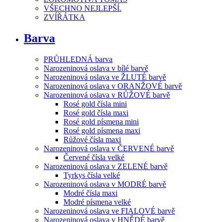
VŠECHNO NEJLEPŠÍ.
ZVÍŘÁTKA
Barva
PRŮHLEDNÁ barva
Narozeninová oslava v bílé barvě
Narozeninová oslava ve ŽLUTÉ barvě
Narozeninová oslava v ORANŽOVÉ barvě
Narozeninová oslava v RŮŽOVÉ barvě
Rosé gold čísla mini
Rosé gold čísla maxi
Rosé gold písmena mini
Rosé gold písmena maxi
Růžové čísla maxi
Narozeninová oslava v ČERVENÉ barvě
Červené čísla velké
Narozeninová oslava v ZELENÉ barvě
Tyrkys čísla velké
Narozeninová oslava v MODRÉ barvě
Modré čísla maxi
Modré písmena velké
Narozeninová oslava ve FIALOVÉ barvě
Narozeninová oslava v HNĚDÉ barvě