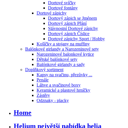
Dortové svíčky
Dortové fontány
Dortové zápichy
Dortový zápich se Jménem
Dortový zápich Přání
Slávnostní Dortové zápichy
Dortový zápich Číslice
Dortové zápichy Sport / Hobby
Košíčky a stojany na muffiny
Balónkové girlandy a Narozeninové sety
Narozeninové balonkové kytice
Dětské balónkové sety
Balónkové girlandy a sady
Doplňkový sortiment
Kapsy na svačinu, přezůvky ...
Penále
Láhve a svačinové boxy
Keramické a plastové hrníčky
Zástěry
Odznaky - placky
Home
Helium největší nabídka helia