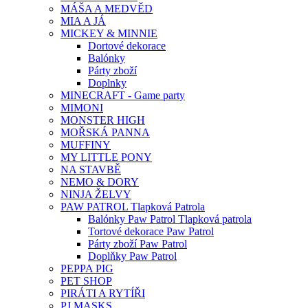
MÁŠA A MEDVĚD
MIA A JÁ
MICKEY & MINNIE
Dortové dekorace
Balónky
Párty zboží
Doplnky
MINECRAFT - Game party
MIMONI
MONSTER HIGH
MOŘSKÁ PANNA
MUFFINY
MY LITTLE PONY
NA STAVBĚ
NEMO & DORY
NINJA ŽELVY
PAW PATROL Tlapková Patrola
Balónky Paw Patrol Tlapková patrola
Tortové dekorace Paw Patrol
Párty zboží Paw Patrol
Doplňky Paw Patrol
PEPPA PIG
PET SHOP
PIRÁTI A RYTÍŘI
PJ MASKS