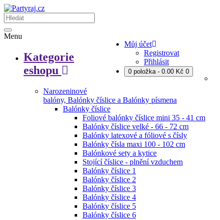
Menu
Můj účet
Registrovat
Kategorie
Přihlásit
eshopu
0 položka - 0.00 Kč
0
Narozeninové
balóny, Balónky číslice a Balónky písmena
Balónky číslice
Foliové balónky číslice mini 35 - 41 cm
Balónky číslice velké - 66 - 72 cm
Balónky latexové a fóliové s čísly
Balónky čísla maxi 100 - 102 cm
Balónkové sety a kytice
Stojící číslice - plnění vzduchem
Balónky číslice 1
Balónky číslice 2
Balónky číslice 3
Balónky číslice 4
Balónky číslice 5
Balónky číslice 6