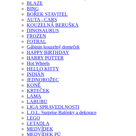
BLAZE
BING
BOŘEK STAVITEL
AUTA - CARS
KOUZELNÁ BERUŠKA
DINOSAURUS
FROZEN
FOTBAL
Gábinin kouzelný domeček
HAPPY BIRTHDAY
HARRY POTTER
Hot Wheels
HELLO KITTY
INDIÁN
JEDNOROŽEC
KONĚ
KRTEČEK
LAMA
LABUBU
LIGA SPRAVEDLNOSTI
L.O.L. Surprise Balónky a dekorace
LEGO
LETADLA
MEDVÍDEK
MEDVÍDEK PÚ