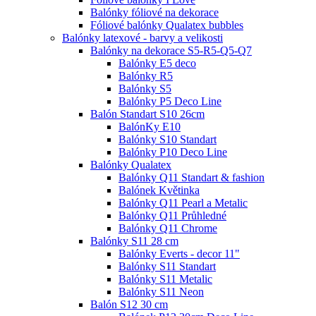
Balónky fóliové na dekorace
Fóliové balónky Qualatex bubbles
Balónky latexové - barvy a velikosti
Balónky na dekorace S5-R5-Q5-Q7
Balónky E5 deco
Balónky R5
Balónky S5
Balónky P5 Deco Line
Balón Standart S10 26cm
BalónKy E10
Balónky S10 Standart
Balónky P10 Deco Line
Balónky Qualatex
Balónky Q11 Standart & fashion
Balónek Květinka
Balónky Q11 Pearl a Metalic
Balónky Q11 Průhledné
Balónky Q11 Chrome
Balónky S11 28 cm
Balónky Everts - decor 11"
Balónky S11 Standart
Balónky S11 Metalic
Balónky S11 Neon
Balón S12 30 cm