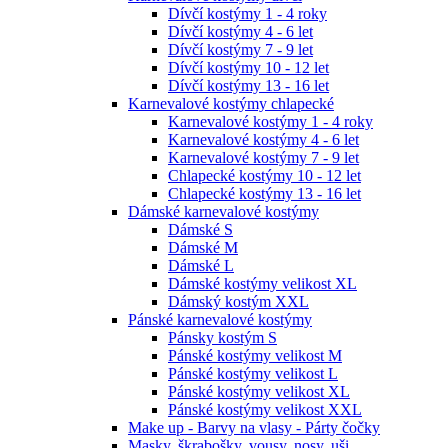
Dívčí kostýmy 1 - 4 roky
Dívčí kostýmy 4 - 6 let
Dívčí kostýmy 7 - 9 let
Dívčí kostýmy 10 - 12 let
Dívčí kostýmy 13 - 16 let
Karnevalové kostýmy chlapecké
Karnevalové kostýmy 1 - 4 roky
Karnevalové kostýmy 4 - 6 let
Karnevalové kostýmy 7 - 9 let
Chlapecké kostýmy 10 - 12 let
Chlapecké kostýmy 13 - 16 let
Dámské karnevalové kostýmy
Dámské S
Dámské M
Dámské L
Dámské kostýmy velikost XL
Dámský kostým XXL
Pánské karnevalové kostýmy
Pánsky kostým S
Pánské kostýmy velikost M
Pánské kostýmy velikost L
Pánské kostýmy velikost XL
Pánské kostýmy velikost XXL
Make up - Barvy na vlasy - Párty čočky
Masky, škrabošky, vousy, nosy, uši ...