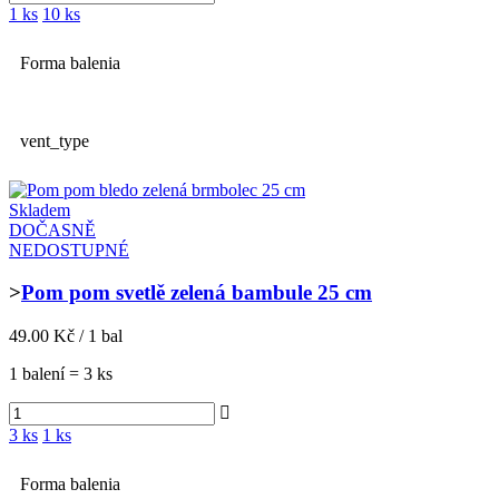
1 ks
10 ks
Forma balenia
vent_type
Skladem
DOČASNĚ
NEDOSTUPNÉ
>
Pom pom svetlě zelená bambule 25 cm
49.00 Kč / 1 bal
1 balení = 3 ks
3 ks
1 ks
Forma balenia