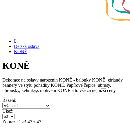
Dětská oslava
KONĚ
KONĚ
Dekorace na oslavy narozenin KONĚ - balónky KONĚ, girlandy,
bannery ve stylu pohádky KONĚ, Papírové čepice, ubrusy,
ubrousky, kelímky,s motivem KONĚ a to vše za nejnižší ceny
Řazení:
Ukaž:
Zobrazit 1 až 47 z 47