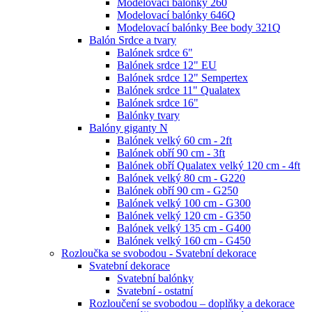
Modelovací balónky 260
Modelovací balónky 646Q
Modelovací balónky Bee body 321Q
Balón Srdce a tvary
Balónek srdce 6"
Balónek srdce 12" EU
Balónek srdce 12" Sempertex
Balónek srdce 11" Qualatex
Balónek srdce 16"
Balónky tvary
Balóny giganty N
Balónek velký 60 cm - 2ft
Balónek obří 90 cm - 3ft
Balónek obří Qualatex velký 120 cm - 4ft
Balónek velký 80 cm - G220
Balónek obří 90 cm - G250
Balónek velký 100 cm - G300
Balónek velký 120 cm - G350
Balónek velký 135 cm - G400
Balónek velký 160 cm - G450
Rozloučka se svobodou - Svatební dekorace
Svatební dekorace
Svatební balónky
Svatební - ostatní
Rozloučení se svobodou – doplňky a dekorace