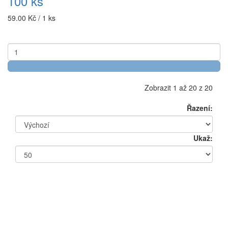
100 ks
59.00 Kč / 1 ks
Zobrazit 1 až 20 z 20
Řazení:
Ukaž:
Co by na skvělé
Dětské párty,
oslavě narozenin nemělo chybět? Je to určitě
dekorace s postavičkami oblíbených dětských hrdinů, která vykouzlí úsměv na tváři
každému dítěti.
P
r
ipravte
pro vašeho oslávence párty s
BLAZE
a inspirujte se
ze široké nabídky produktů na našem eshopu, balónky, girlandy, ubrousky, ubrusy,