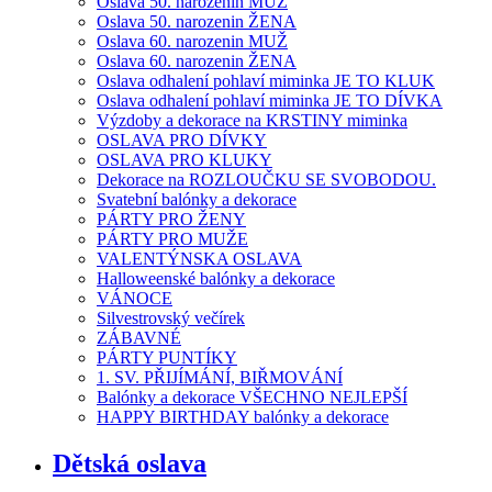
Oslava 50. narozenin MUŽ
Oslava 50. narozenin ŽENA
Oslava 60. narozenin MUŽ
Oslava 60. narozenin ŽENA
Oslava odhalení pohlaví miminka JE TO KLUK
Oslava odhalení pohlaví miminka JE TO DÍVKA
Výzdoby a dekorace na KRSTINY miminka
OSLAVA PRO DÍVKY
OSLAVA PRO KLUKY
Dekorace na ROZLOUČKU SE SVOBODOU.
Svatební balónky a dekorace
PÁRTY PRO ŽENY
PÁRTY PRO MUŽE
VALENTÝNSKA OSLAVA
Halloweenské balónky a dekorace
VÁNOCE
Silvestrovský večírek
ZÁBAVNÉ
PÁRTY PUNTÍKY
1. SV. PŘIJÍMÁNÍ, BIŘMOVÁNÍ
Balónky a dekorace VŠECHNO NEJLEPŠÍ
HAPPY BIRTHDAY balónky a dekorace
Dětská oslava