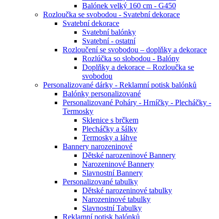
Balónek velký 160 cm - G450
Rozloučka se svobodou - Svatební dekorace
Svatební dekorace
Svatební balónky
Svatební - ostatní
Rozloučení se svobodou – doplňky a dekorace
Rozlúčka so slobodou - Balóny
Doplňky a dekorace – Rozloučka se
svobodou
Personalizované dárky - Reklamní potisk balónků
Balónky personalizované
Personalizované Poháry - Hrníčky - Plecháčky -
Termosky
Sklenice s brčkem
Plecháčky a šálky
Termosky a láhve
Bannery narozeninové
Dětské narozeninové Bannery
Narozeninové Bannery
Slavnostní Bannery
Personalizované tabulky
Dětské narozeninové tabulky
Narozeninové tabulky
Slavnostní Tabulky
Reklamní potisk balónků