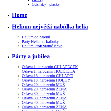
Odznaky - placky
Home
Helium největší nabídka helia
Helium do balonů
Párty Helium s balónky
Helium Profi vratné láhve
Párty a jubilea
Oslava 1. narozenin CHLAPEČEK
Oslava 1. narodenín HOLČIČKA
Oslava 18. narozenin CHLAPCI
Oslava 18. narozenin HOLKY
Oslava 20. narozenin MUŽ
Oslava 20. narozenin ŽENA
Oslava 30. narozenin MUŽ
Oslava 30. narozenin ŽENA
Oslava 40. narozenin MUŽ
Oslava 40. narozenin ŽENA