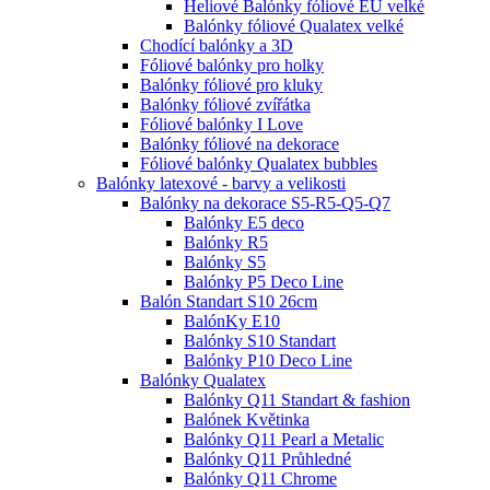
Heliové Balónky fóliové EU velké
Balónky fóliové Qualatex velké
Chodící balónky a 3D
Fóliové balónky pro holky
Balónky fóliové pro kluky
Balónky fóliové zvířátka
Fóliové balónky I Love
Balónky fóliové na dekorace
Fóliové balónky Qualatex bubbles
Balónky latexové - barvy a velikosti
Balónky na dekorace S5-R5-Q5-Q7
Balónky E5 deco
Balónky R5
Balónky S5
Balónky P5 Deco Line
Balón Standart S10 26cm
BalónKy E10
Balónky S10 Standart
Balónky P10 Deco Line
Balónky Qualatex
Balónky Q11 Standart & fashion
Balónek Květinka
Balónky Q11 Pearl a Metalic
Balónky Q11 Průhledné
Balónky Q11 Chrome