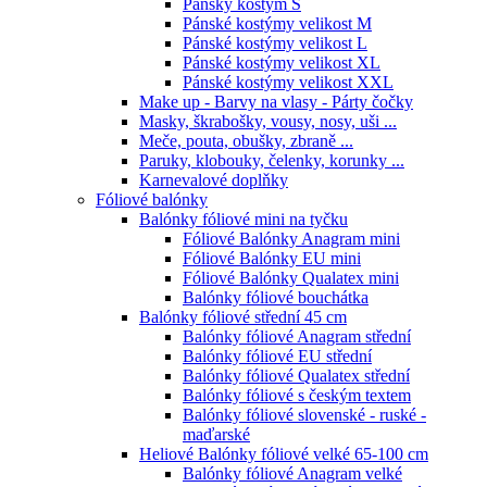
Pánsky kostým S
Pánské kostýmy velikost M
Pánské kostýmy velikost L
Pánské kostýmy velikost XL
Pánské kostýmy velikost XXL
Make up - Barvy na vlasy - Párty čočky
Masky, škrabošky, vousy, nosy, uši ...
Meče, pouta, obušky, zbraně ...
Paruky, klobouky, čelenky, korunky ...
Karnevalové doplňky
Fóliové balónky
Balónky fóliové mini na tyčku
Fóliové Balónky Anagram mini
Fóliové Balónky EU mini
Fóliové Balónky Qualatex mini
Balónky fóliové bouchátka
Balónky fóliové střední 45 cm
Balónky fóliové Anagram střední
Balónky fóliové EU střední
Balónky fóliové Qualatex střední
Balónky fóliové s českým textem
Balónky fóliové slovenské - ruské -
maďarské
Heliové Balónky fóliové velké 65-100 cm
Balónky fóliové Anagram velké