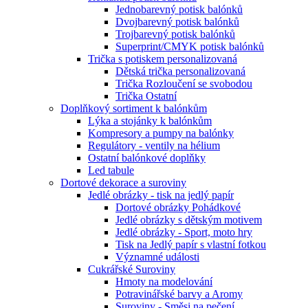
Jednobarevný potisk balónků
Dvojbarevný potisk balónků
Trojbarevný potisk balónků
Superprint/CMYK potisk balónků
Trička s potiskem personalizovaná
Dětská trička personalizovaná
Trička Rozloučení se svobodou
Trička Ostatní
Doplňkový sortiment k balónkům
Lýka a stojánky k balónkům
Kompresory a pumpy na balónky
Regulátory - ventily na hélium
Ostatní balónkové doplňky
Led tabule
Dortové dekorace a suroviny
Jedlé obrázky - tisk na jedlý papír
Dortové obrázky Pohádkové
Jedlé obrázky s dětským motivem
Jedlé obrázky - Sport, moto hry
Tisk na Jedlý papír s vlastní fotkou
Významné události
Cukrářské Suroviny
Hmoty na modelování
Potravinářské barvy a Aromy
Suroviny - Směsi na pečení