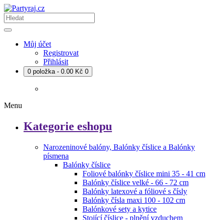
Můj účet
Registrovat
Přihlásit
0 položka - 0.00 Kč
0
Menu
Kategorie eshopu
Narozeninové balóny, Balónky číslice a Balónky
písmena
Balónky číslice
Foliové balónky číslice mini 35 - 41 cm
Balónky číslice velké - 66 - 72 cm
Balónky latexové a fóliové s čísly
Balónky čísla maxi 100 - 102 cm
Balónkové sety a kytice
Stojící číslice - plnění vzduchem