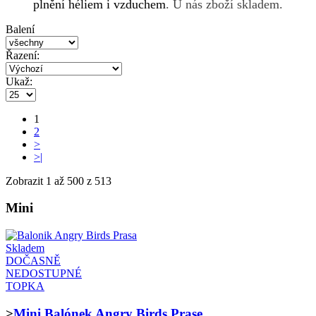
plnění héliem i vzduchem
. U nás zboží skladem.
Balení
Řazení:
Ukaž:
1
2
>
>|
Zobrazit 1 až 500 z 513
Mini
Skladem
DOČASNĚ
NEDOSTUPNÉ
TOPKA
>
Mini Balónek Angry Birds Prase