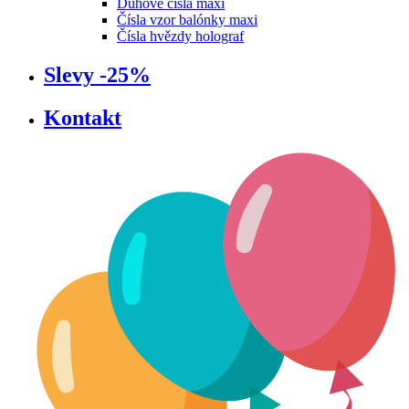
Dúhové čísla maxi
Čísla vzor balónky maxi
Čísla hvězdy holograf
Slevy -25%
Kontakt