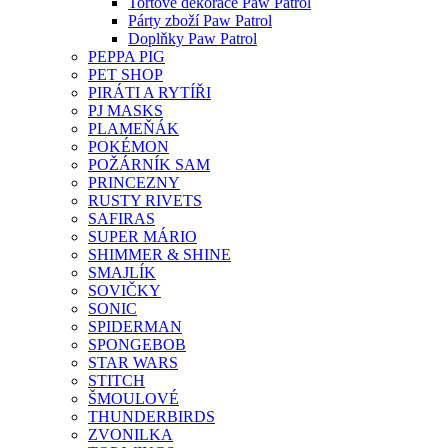
Tortové dekorace Paw Patrol
Párty zboží Paw Patrol
Doplňky Paw Patrol
PEPPA PIG
PET SHOP
PIRÁTI A RYTÍŘI
PJ MASKS
PLAMEŇÁK
POKÉMON
POŽÁRNÍK SAM
PRINCEZNY
RUSTY RIVETS
SAFIRAS
SUPER MÁRIO
SHIMMER & SHINE
SMAJLÍK
SOVIČKY
SONIC
SPIDERMAN
SPONGEBOB
STAR WARS
STITCH
ŠMOULOVÉ
THUNDERBIRDS
ZVONILKA