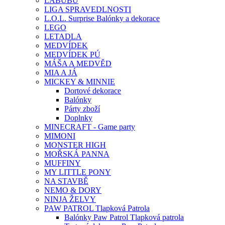
LABUBU
LIGA SPRAVEDLNOSTI
L.O.L. Surprise Balónky a dekorace
LEGO
LETADLA
MEDVÍDEK
MEDVÍDEK PÚ
MÁŠA A MEDVĚD
MIA A JÁ
MICKEY & MINNIE
Dortové dekorace
Balónky
Párty zboží
Doplnky
MINECRAFT - Game party
MIMONI
MONSTER HIGH
MOŘSKÁ PANNA
MUFFINY
MY LITTLE PONY
NA STAVBĚ
NEMO & DORY
NINJA ŽELVY
PAW PATROL Tlapková Patrola
Balónky Paw Patrol Tlapková patrola