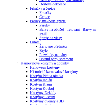
Dortové dekorace
Frkačky a čepice
Frkačky
Čepice
Paruky, make-up, spreje
Paruky
Barvy na obličej - Tetování - Barvy na
textil
Spreje na vlasy
Ostatní
Žertovné předměty
Brýle
Pozvánky na párty
Ostatní párty sortiment
Karnevalové kostýmy a doplňky
Halloween kostýmy
Historické karnevalové kostýmy
Kostým Pirát a pirátka
Kostým Indián
Kostým Klaun
Kostým Kovboj
Kostýmy Dekády
Kostýmy Ostatní
Kostýmy overaly a 3D