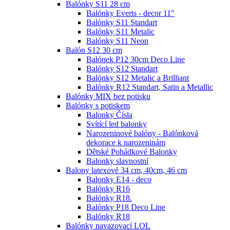
Balónky S11 28 cm
Balónky Everts - decor 11"
Balónky S11 Standart
Balónky S11 Metalic
Balónky S11 Neon
Balón S12 30 cm
Balónek P12 30cm Deco Line
Balónky S12 Standart
Balónky S12 Metalic a Brilliant
Balónky R12 Standart, Satin a Metallic
Balónky MIX bez potisku
Balónky s potiskem
Balonky Čísla
Svítící led balonky
Narozeninové balóny - Balónková
dekorace k narozeninám
Dětské Pohádkové Balonky
Balonky slavnostní
Balony latexové 34 cm, 40cm, 46 cm
Balonky E14 - deco
Balónky R16
Balónky R18.
Balónky P18 Deco Line
Balónky R18
Balónky navazovací LOL