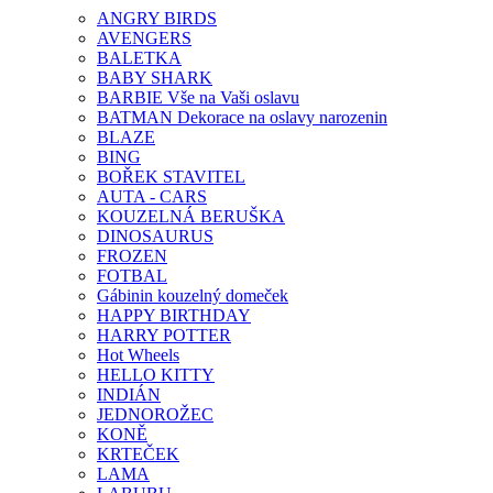
ANGRY BIRDS
AVENGERS
BALETKA
BABY SHARK
BARBIE Vše na Vaši oslavu
BATMAN Dekorace na oslavy narozenin
BLAZE
BING
BOŘEK STAVITEL
AUTA - CARS
KOUZELNÁ BERUŠKA
DINOSAURUS
FROZEN
FOTBAL
Gábinin kouzelný domeček
HAPPY BIRTHDAY
HARRY POTTER
Hot Wheels
HELLO KITTY
INDIÁN
JEDNOROŽEC
KONĚ
KRTEČEK
LAMA