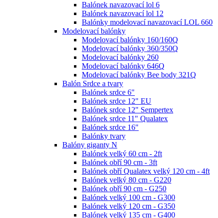
Balónek navazovací lol 6
Balónek navazovací lol 12
Balónky modelovací navazovací LOL 660
Modelovací balónky
Modelovací balónky 160/160Q
Modelovací balónky 360/350Q
Modelovací balónky 260
Modelovací balónky 646Q
Modelovací balónky Bee body 321Q
Balón Srdce a tvary
Balónek srdce 6"
Balónek srdce 12" EU
Balónek srdce 12" Sempertex
Balónek srdce 11" Qualatex
Balónek srdce 16"
Balónky tvary
Balóny giganty N
Balónek velký 60 cm - 2ft
Balónek obří 90 cm - 3ft
Balónek obří Qualatex velký 120 cm - 4ft
Balónek velký 80 cm - G220
Balónek obří 90 cm - G250
Balónek velký 100 cm - G300
Balónek velký 120 cm - G350
Balónek velký 135 cm - G400