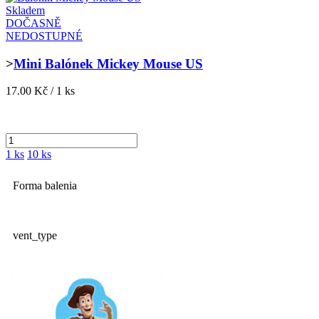
Skladem
DOČASNĚ
NEDOSTUPNÉ
>
Mini Balónek Mickey Mouse US
17.00 Kč / 1 ks
1 ks
10 ks
Forma balenia
vent_type