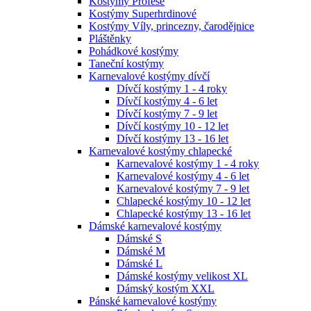
Kostýmy Profese
Kostýmy Superhrdinové
Kostýmy Víly, princezny, čarodějnice
Pláštěnky
Pohádkové kostýmy
Taneční kostýmy
Karnevalové kostýmy dívčí
Dívčí kostýmy 1 - 4 roky
Dívčí kostýmy 4 - 6 let
Dívčí kostýmy 7 - 9 let
Dívčí kostýmy 10 - 12 let
Dívčí kostýmy 13 - 16 let
Karnevalové kostýmy chlapecké
Karnevalové kostýmy 1 - 4 roky
Karnevalové kostýmy 4 - 6 let
Karnevalové kostýmy 7 - 9 let
Chlapecké kostýmy 10 - 12 let
Chlapecké kostýmy 13 - 16 let
Dámské karnevalové kostýmy
Dámské S
Dámské M
Dámské L
Dámské kostýmy velikost XL
Dámský kostým XXL
Pánské karnevalové kostýmy