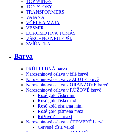
TOP WINGS
TOY STORY
TRANSFORMERS
VAIANA
VČELKA MÁJA
VESMÍR
LOKOMOTIVA TOMÁŠ
VŠECHNO NEJLEPŠÍ.
ZVÍŘÁTKA
Barva
PRŮHLEDNÁ barva
Narozeninová oslava v bílé barvě
Narozeninová oslava ve ŽLUTÉ barvě
Narozeninová oslava v ORANŽOVÉ barvě
Narozeninová oslava v RŮŽOVÉ barvě
Rosé gold čísla mini
Rosé gold čísla maxi
Rosé gold písmena mini
Rosé gold písmena maxi
Růžové čísla maxi
Narozeninová oslava v ČERVENÉ barvě
Červené čísla velké