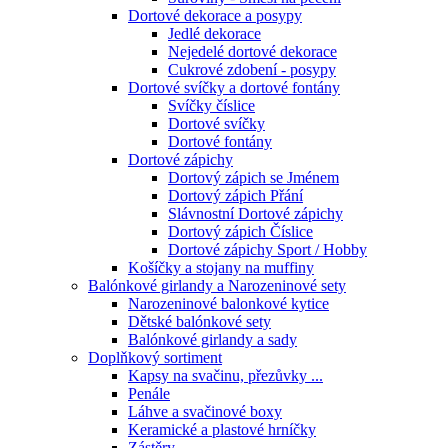
Dortové dekorace a posypy
Jedlé dekorace
Nejedelé dortové dekorace
Cukrové zdobení - posypy
Dortové svíčky a dortové fontány
Svíčky číslice
Dortové svíčky
Dortové fontány
Dortové zápichy
Dortový zápich se Jménem
Dortový zápich Přání
Slávnostní Dortové zápichy
Dortový zápich Číslice
Dortové zápichy Sport / Hobby
Košíčky a stojany na muffiny
Balónkové girlandy a Narozeninové sety
Narozeninové balonkové kytice
Dětské balónkové sety
Balónkové girlandy a sady
Doplňkový sortiment
Kapsy na svačinu, přezůvky ...
Penále
Láhve a svačinové boxy
Keramické a plastové hrníčky
Zástěry