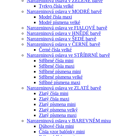
Narozeninová oslava v ZELENÉ barvě
Tyrkys čísla velké
Narozeninová oslava v MODRÉ barvě
Modré čísla maxi
Modré písmena velké
Narozeninová oslava ve FIALOVÉ barvě
Narozeninová oslava v HNĚDÉ barvě
Narozeninová oslava v ŠEDÉ barvě
Narozeninová oslava v ČERNÉ barvě
Černé čísla velké
Narozeninová oslava ve STŘÍBRNÉ barvě
Stříbrné čísla mini
Stříbrné čísla maxi
Stříbrné písmena mini
Stříbrné písmena velké
Stříbné písmena maxi
Narozeninová oslava ve ZLATÉ barvě
Zlatý čísla mini
Zlatý čísla maxi
Zlatý písmena mini
Zlatý písmena velký
Zlatý písmena maxi
Narozeninová oslava v BAREVNÉM mixu
Dúhové čísla mini
Čísla vzor balónky mini