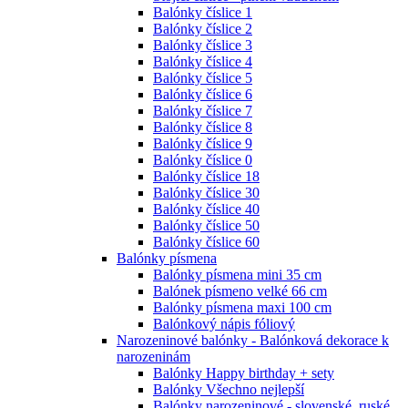
Balónky číslice 1
Balónky číslice 2
Balónky číslice 3
Balónky číslice 4
Balónky číslice 5
Balónky číslice 6
Balónky číslice 7
Balónky číslice 8
Balónky číslice 9
Balónky číslice 0
Balónky číslice 18
Balónky číslice 30
Balónky číslice 40
Balónky číslice 50
Balónky číslice 60
Balónky písmena
Balónky písmena mini 35 cm
Balónek písmeno velké 66 cm
Balónky písmena maxi 100 cm
Balónkový nápis fóliový
Narozeninové balónky - Balónková dekorace k
narozeninám
Balónky Happy birthday + sety
Balónky Všechno nejlepší
Balónky narozeninové - slovenské, ruské,