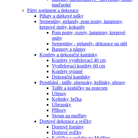
maďarské
Párty sortiment a dekorace
Piňaty a dárkové tašky
Serpentíny, girlandy, pom pomy, lampiony,
krepové stuhy, kokardy
Pom pomy, rozety, lampiony, krepové
stuhy
Serpentiny - girlandy- dekorace na stůl
Bannery a nápisy
Konfety a dekorační kamínky
Konfety vystřelovací 40 cm
Vystřelovací konfety 60 cm
Konfety sypané
Dekorační kamínky
Prostírání - talíře, ubrousky, kelímky, ubrusy
Talíře a krabičky na popcorn
Ubrusy
Kelímky, brčka
Ubrousky
Příbory
Stojan na muffiny
Dortové dekorace a svíčky
Dortové fontány
Dortové svíčky
Košičky a ozdoby na Muffiny