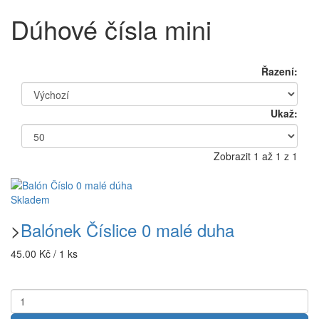
Dúhové čísla mini
Řazení:
Ukaž:
Zobrazit 1 až 1 z 1
Skladem
>
Balónek Číslice 0 malé duha
45.00 Kč / 1 ks