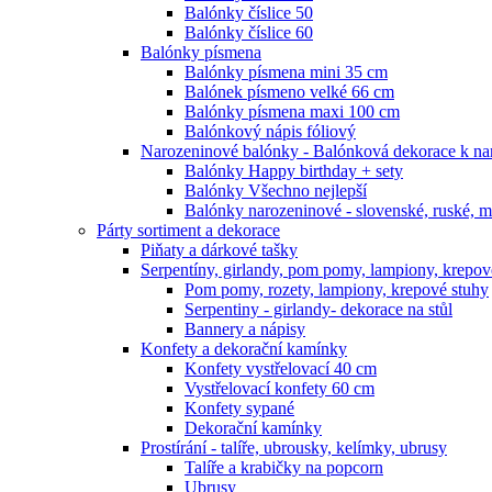
Balónky číslice 50
Balónky číslice 60
Balónky písmena
Balónky písmena mini 35 cm
Balónek písmeno velké 66 cm
Balónky písmena maxi 100 cm
Balónkový nápis fóliový
Narozeninové balónky - Balónková dekorace k n
Balónky Happy birthday + sety
Balónky Všechno nejlepší
Balónky narozeninové - slovenské, ruské, 
Párty sortiment a dekorace
Piňaty a dárkové tašky
Serpentíny, girlandy, pom pomy, lampiony, krepov
Pom pomy, rozety, lampiony, krepové stuhy
Serpentiny - girlandy- dekorace na stůl
Bannery a nápisy
Konfety a dekorační kamínky
Konfety vystřelovací 40 cm
Vystřelovací konfety 60 cm
Konfety sypané
Dekorační kamínky
Prostírání - talíře, ubrousky, kelímky, ubrusy
Talíře a krabičky na popcorn
Ubrusy