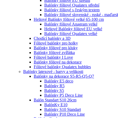
Balónky fóliové EU střední
Balónky fóliové Qualatex střední
Balónky fóliové s českým textem
Balónky fóliové slovenské - ruské - maďars
Heliové Balónky fóliové velké 65-100 cm
Balónky fóliové Anagram velké
Heliové Balónky fóliové EU velké
Balónky fóliové Qualatex velké
Chodící balónky a 3D
Fóliové balónky pro holky
Balónky fóliové pro kluky
Balónky fóliové zvířátka
Fóliové balónky I Love
Balónky fóliové na dekorace
Fóliové balónky Qualatex bubbles
Balónky latexové - barvy a velikosti
Balónky na dekorace S5-R5-Q5-Q7
Balónky E5 deco
Balónky R5
Balónky S5
Balónky P5 Deco Line
Balón Standart S10 26cm
BalónKy E10
Balónky S10 Standart
Balónky P10 Deco Line