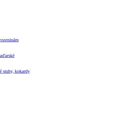
arozeninám
maďarské
é stuhy, kokardy