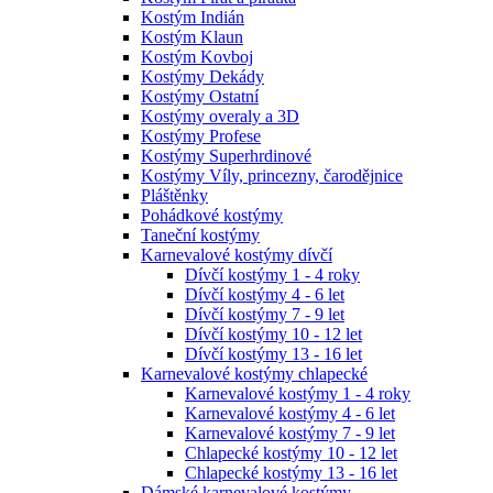
Kostým Indián
Kostým Klaun
Kostým Kovboj
Kostýmy Dekády
Kostýmy Ostatní
Kostýmy overaly a 3D
Kostýmy Profese
Kostýmy Superhrdinové
Kostýmy Víly, princezny, čarodějnice
Pláštěnky
Pohádkové kostýmy
Taneční kostýmy
Karnevalové kostýmy dívčí
Dívčí kostýmy 1 - 4 roky
Dívčí kostýmy 4 - 6 let
Dívčí kostýmy 7 - 9 let
Dívčí kostýmy 10 - 12 let
Dívčí kostýmy 13 - 16 let
Karnevalové kostýmy chlapecké
Karnevalové kostýmy 1 - 4 roky
Karnevalové kostýmy 4 - 6 let
Karnevalové kostýmy 7 - 9 let
Chlapecké kostýmy 10 - 12 let
Chlapecké kostýmy 13 - 16 let
Dámské karnevalové kostýmy