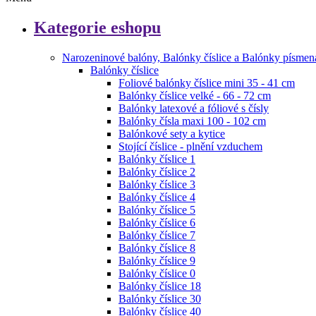
Kategorie eshopu
Narozeninové balóny, Balónky číslice a Balónky písmen
Balónky číslice
Foliové balónky číslice mini 35 - 41 cm
Balónky číslice velké - 66 - 72 cm
Balónky latexové a fóliové s čísly
Balónky čísla maxi 100 - 102 cm
Balónkové sety a kytice
Stojící číslice - plnění vzduchem
Balónky číslice 1
Balónky číslice 2
Balónky číslice 3
Balónky číslice 4
Balónky číslice 5
Balónky číslice 6
Balónky číslice 7
Balónky číslice 8
Balónky číslice 9
Balónky číslice 0
Balónky číslice 18
Balónky číslice 30
Balónky číslice 40