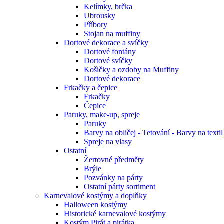
Kelímky, brčka
Ubrousky
Příbory
Stojan na muffiny
Dortové dekorace a svíčky
Dortové fontány
Dortové svíčky
Košičky a ozdoby na Muffiny
Dortové dekorace
Frkačky a čepice
Frkačky
Čepice
Paruky, make-up, spreje
Paruky
Barvy na obličej - Tetování - Barvy na textil
Spreje na vlasy
Ostatní
Žertovné předměty
Brýle
Pozvánky na párty
Ostatní párty sortiment
Karnevalové kostýmy a doplňky
Halloween kostýmy
Historické karnevalové kostýmy
Kostým Pirát a pirátka