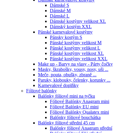
Dámské S
Dámské M
Dámské L
Dámské kostýmy velikost XL
Dámský kostým XXL
Pánské karnevalové kostýmy
Pánsky kostým S
Pánské kostýmy velikost M
Pánské kostýmy velikost L
Pánské kostýmy velikost XL
Pánské kostýmy velikost XXL
Make up - Barvy na vlasy - Párty čočky
Masky, škrabošky, vousy, nosy, uši ...
Meče, pouta, obušky, zbraně ...
Paruky, klobouky, čelenky, korunky ...
Karnevalové doplňky
Fóliové balónky
Balónky fóliové mini na tyčku
Fóliové Balónky Anagram mini
Fóliové Balónky EU mini
Fóliové Balónky Qualatex mini
Balónky fóliové bouchátka
Balónky fóliové střední 45 cm
Balónky fóliové Anagram střední