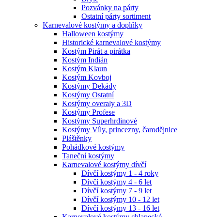
Pozvánky na párty
Ostatní párty sortiment
Karnevalové kostýmy a doplňky
Halloween kostýmy
Historické karnevalové kostýmy
Kostým Pirát a pirátka
Kostým Indián
Kostým Klaun
Kostým Kovboj
Kostýmy Dekády
Kostýmy Ostatní
Kostýmy overaly a 3D
Kostýmy Profese
Kostýmy Superhrdinové
Kostýmy Víly, princezny, čarodějnice
Pláštěnky
Pohádkové kostýmy
Taneční kostýmy
Karnevalové kostýmy dívčí
Dívčí kostýmy 1 - 4 roky
Dívčí kostýmy 4 - 6 let
Dívčí kostýmy 7 - 9 let
Dívčí kostýmy 10 - 12 let
Dívčí kostýmy 13 - 16 let
Karnevalové kostýmy chlapecké