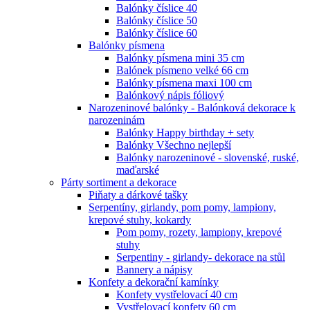
Balónky číslice 40
Balónky číslice 50
Balónky číslice 60
Balónky písmena
Balónky písmena mini 35 cm
Balónek písmeno velké 66 cm
Balónky písmena maxi 100 cm
Balónkový nápis fóliový
Narozeninové balónky - Balónková dekorace k
narozeninám
Balónky Happy birthday + sety
Balónky Všechno nejlepší
Balónky narozeninové - slovenské, ruské,
maďarské
Párty sortiment a dekorace
Piňaty a dárkové tašky
Serpentíny, girlandy, pom pomy, lampiony,
krepové stuhy, kokardy
Pom pomy, rozety, lampiony, krepové
stuhy
Serpentiny - girlandy- dekorace na stůl
Bannery a nápisy
Konfety a dekorační kamínky
Konfety vystřelovací 40 cm
Vystřelovací konfety 60 cm