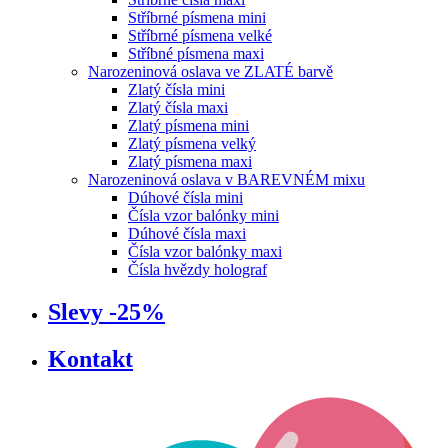
Stříbrné písmena mini
Stříbrné písmena velké
Stříbné písmena maxi
Narozeninová oslava ve ZLATÉ barvě
Zlatý čísla mini
Zlatý čísla maxi
Zlatý písmena mini
Zlatý písmena velký
Zlatý písmena maxi
Narozeninová oslava v BAREVNÉM mixu
Dúhové čísla mini
Čísla vzor balónky mini
Dúhové čísla maxi
Čísla vzor balónky maxi
Čísla hvězdy holograf
Slevy -25%
Kontakt