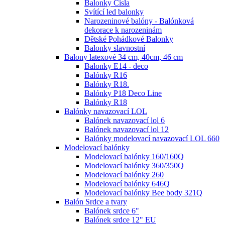
Balonky Čísla
Svítící led balonky
Narozeninové balóny - Balónková
dekorace k narozeninám
Dětské Pohádkové Balonky
Balonky slavnostní
Balony latexové 34 cm, 40cm, 46 cm
Balonky E14 - deco
Balónky R16
Balónky R18.
Balónky P18 Deco Line
Balónky R18
Balónky navazovací LOL
Balónek navazovací lol 6
Balónek navazovací lol 12
Balónky modelovací navazovací LOL 660
Modelovací balónky
Modelovací balónky 160/160Q
Modelovací balónky 360/350Q
Modelovací balónky 260
Modelovací balónky 646Q
Modelovací balónky Bee body 321Q
Balón Srdce a tvary
Balónek srdce 6"
Balónek srdce 12" EU