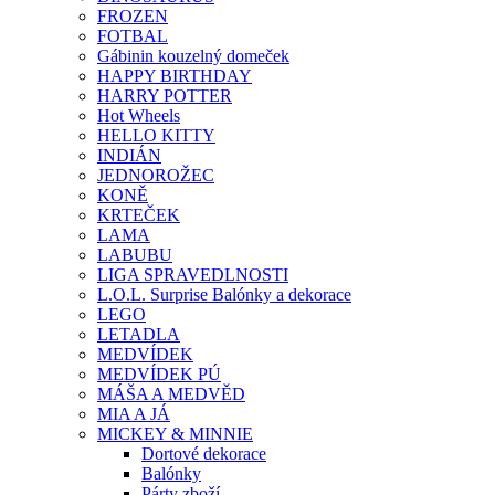
FROZEN
FOTBAL
Gábinin kouzelný domeček
HAPPY BIRTHDAY
HARRY POTTER
Hot Wheels
HELLO KITTY
INDIÁN
JEDNOROŽEC
KONĚ
KRTEČEK
LAMA
LABUBU
LIGA SPRAVEDLNOSTI
L.O.L. Surprise Balónky a dekorace
LEGO
LETADLA
MEDVÍDEK
MEDVÍDEK PÚ
MÁŠA A MEDVĚD
MIA A JÁ
MICKEY & MINNIE
Dortové dekorace
Balónky
Párty zboží