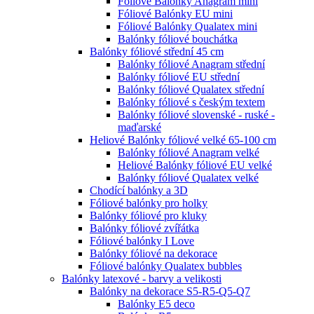
Fóliové Balónky Anagram mini
Fóliové Balónky EU mini
Fóliové Balónky Qualatex mini
Balónky fóliové bouchátka
Balónky fóliové střední 45 cm
Balónky fóliové Anagram střední
Balónky fóliové EU střední
Balónky fóliové Qualatex střední
Balónky fóliové s českým textem
Balónky fóliové slovenské - ruské -
maďarské
Heliové Balónky fóliové velké 65-100 cm
Balónky fóliové Anagram velké
Heliové Balónky fóliové EU velké
Balónky fóliové Qualatex velké
Chodící balónky a 3D
Fóliové balónky pro holky
Balónky fóliové pro kluky
Balónky fóliové zvířátka
Fóliové balónky I Love
Balónky fóliové na dekorace
Fóliové balónky Qualatex bubbles
Balónky latexové - barvy a velikosti
Balónky na dekorace S5-R5-Q5-Q7
Balónky E5 deco