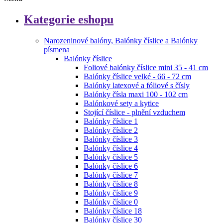
Kategorie eshopu
Narozeninové balóny, Balónky číslice a Balónky
písmena
Balónky číslice
Foliové balónky číslice mini 35 - 41 cm
Balónky číslice velké - 66 - 72 cm
Balónky latexové a fóliové s čísly
Balónky čísla maxi 100 - 102 cm
Balónkové sety a kytice
Stojící číslice - plnění vzduchem
Balónky číslice 1
Balónky číslice 2
Balónky číslice 3
Balónky číslice 4
Balónky číslice 5
Balónky číslice 6
Balónky číslice 7
Balónky číslice 8
Balónky číslice 9
Balónky číslice 0
Balónky číslice 18
Balónky číslice 30