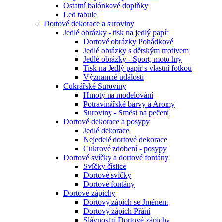
Ostatní balónkové doplňky
Led tabule
Dortové dekorace a suroviny
Jedlé obrázky - tisk na jedlý papír
Dortové obrázky Pohádkové
Jedlé obrázky s dětským motivem
Jedlé obrázky - Sport, moto hry
Tisk na Jedlý papír s vlastní fotkou
Významné události
Cukrářské Suroviny
Hmoty na modelování
Potravinářské barvy a Aromy
Suroviny - Směsi na pečení
Dortové dekorace a posypy
Jedlé dekorace
Nejedelé dortové dekorace
Cukrové zdobení - posypy
Dortové svíčky a dortové fontány
Svíčky číslice
Dortové svíčky
Dortové fontány
Dortové zápichy
Dortový zápich se Jménem
Dortový zápich Přání
Slávnostní Dortové zápichy