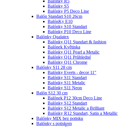
Balónky R5
Balónky S5
Balónky P5 Deco Line
Balón Standart S10 26cm
BalónKy E10
Balónky S10 Standart
Balónky P10 Deco Line
Balónky Qualatex
Balónky Q11 Standart & fashion
Balónek Květinka
Balónky Q11 Pearl a Metalic
Balónky Q11 Průhledné
Balónky Q11 Chrome
Balónky S11 28 cm
Balónky Everts - decor 11"
Balónky S11 Standart
Balónky S11 Metalic
Balónky S11 Neon
Balón S12 30 cm
Balónek P12 30cm Deco Line
Balónky S12 Standart
Balónky S12 Metalic a Brilliant
Balónky R12 Standart, Satin a Metallic
Balónky MIX bez potisku
Balónky s potiskem