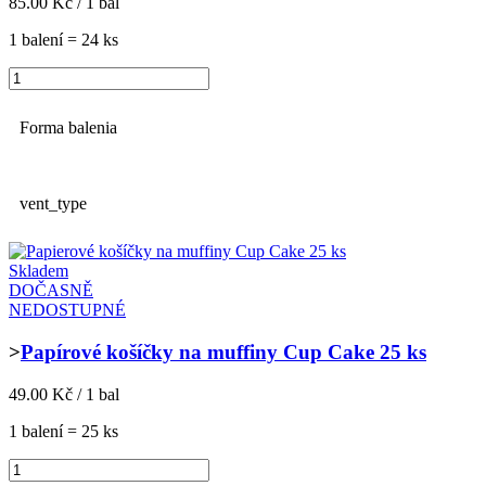
85.00 Kč / 1 bal
1 balení = 24 ks
Forma balenia
vent_type
Skladem
DOČASNĚ
NEDOSTUPNÉ
>
Papírové košíčky na muffiny Cup Cake 25 ks
49.00 Kč / 1 bal
1 balení = 25 ks