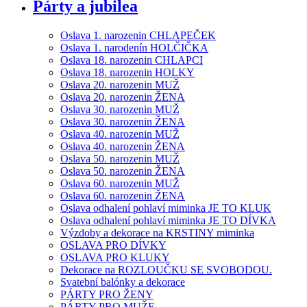
Párty a jubilea
Oslava 1. narozenin CHLAPEČEK
Oslava 1. narodenín HOLČIČKA
Oslava 18. narozenin CHLAPCI
Oslava 18. narozenin HOLKY
Oslava 20. narozenin MUŽ
Oslava 20. narozenin ŽENA
Oslava 30. narozenin MUŽ
Oslava 30. narozenin ŽENA
Oslava 40. narozenin MUŽ
Oslava 40. narozenin ŽENA
Oslava 50. narozenin MUŽ
Oslava 50. narozenin ŽENA
Oslava 60. narozenin MUŽ
Oslava 60. narozenin ŽENA
Oslava odhalení pohlaví miminka JE TO KLUK
Oslava odhalení pohlaví miminka JE TO DÍVKA
Výzdoby a dekorace na KRSTINY miminka
OSLAVA PRO DÍVKY
OSLAVA PRO KLUKY
Dekorace na ROZLOUČKU SE SVOBODOU.
Svatební balónky a dekorace
PÁRTY PRO ŽENY
PÁRTY PRO MUŽE