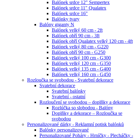
Balónek srdce 12" Sempertex
Balónek srdce 11" Qualatex
Balónek srdce 16"
Balónky tvary
Balóny giganty N
Balónek velký 60 cm - 2ft
Balónek obří 90 cm - 3ft
Balónek obří Qualatex velký 120 cm - 4ft
Balónek velký 80 cm - G220
Balónek obří 90 cm - G250
Balónek velký 100 cm - G300
Balónek velký 120 cm - G350
Balónek velký 135 cm - G400
Balónek velký 160 cm - G450
Rozloučka se svobodou - Svatební dekorace
Svatební dekorace
Svatební balónky
Svatební - ostatní
Rozloučení se svobodou – doplňky a dekorace
Rozlúčka so slobodou - Balóny
Doplňky a dekorace – Rozloučka se
svobodou
Personalizované dárky - Reklamní potisk balónků
Balónky personalizované
Personalizované Poháry - Hrníčky - Plecháčky -