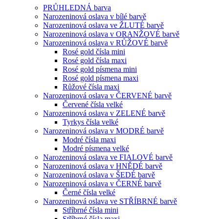
PRŮHLEDNÁ barva
Narozeninová oslava v bílé barvě
Narozeninová oslava ve ŽLUTÉ barvě
Narozeninová oslava v ORANŽOVÉ barvě
Narozeninová oslava v RŮŽOVÉ barvě
Rosé gold čísla mini
Rosé gold čísla maxi
Rosé gold písmena mini
Rosé gold písmena maxi
Růžové čísla maxi
Narozeninová oslava v ČERVENÉ barvě
Červené čísla velké
Narozeninová oslava v ZELENÉ barvě
Tyrkys čísla velké
Narozeninová oslava v MODRÉ barvě
Modré čísla maxi
Modré písmena velké
Narozeninová oslava ve FIALOVÉ barvě
Narozeninová oslava v HNĚDÉ barvě
Narozeninová oslava v ŠEDÉ barvě
Narozeninová oslava v ČERNÉ barvě
Černé čísla velké
Narozeninová oslava ve STŘÍBRNÉ barvě
Stříbrné čísla mini
Stříbrné čísla maxi