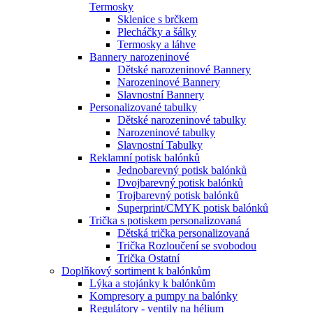
Termosky
Sklenice s brčkem
Plecháčky a šálky
Termosky a láhve
Bannery narozeninové
Dětské narozeninové Bannery
Narozeninové Bannery
Slavnostní Bannery
Personalizované tabulky
Dětské narozeninové tabulky
Narozeninové tabulky
Slavnostní Tabulky
Reklamní potisk balónků
Jednobarevný potisk balónků
Dvojbarevný potisk balónků
Trojbarevný potisk balónků
Superprint/CMYK potisk balónků
Trička s potiskem personalizovaná
Dětská trička personalizovaná
Trička Rozloučení se svobodou
Trička Ostatní
Doplňkový sortiment k balónkům
Lýka a stojánky k balónkům
Kompresory a pumpy na balónky
Regulátory - ventily na hélium