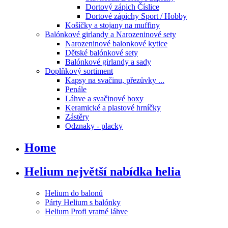
Dortový zápich Číslice
Dortové zápichy Sport / Hobby
Košíčky a stojany na muffiny
Balónkové girlandy a Narozeninové sety
Narozeninové balonkové kytice
Dětské balónkové sety
Balónkové girlandy a sady
Doplňkový sortiment
Kapsy na svačinu, přezůvky ...
Penále
Láhve a svačinové boxy
Keramické a plastové hrníčky
Zástěry
Odznaky - placky
Home
Helium největší nabídka helia
Helium do balonů
Párty Helium s balónky
Helium Profi vratné láhve