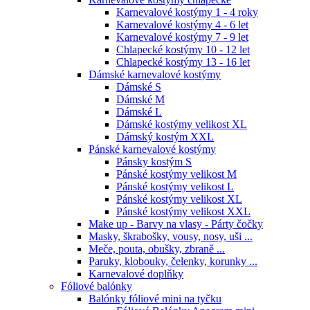
Karnevalové kostýmy 1 - 4 roky
Karnevalové kostýmy 4 - 6 let
Karnevalové kostýmy 7 - 9 let
Chlapecké kostýmy 10 - 12 let
Chlapecké kostýmy 13 - 16 let
Dámské karnevalové kostýmy
Dámské S
Dámské M
Dámské L
Dámské kostýmy velikost XL
Dámský kostým XXL
Pánské karnevalové kostýmy
Pánsky kostým S
Pánské kostýmy velikost M
Pánské kostýmy velikost L
Pánské kostýmy velikost XL
Pánské kostýmy velikost XXL
Make up - Barvy na vlasy - Párty čočky
Masky, škrabošky, vousy, nosy, uši ...
Meče, pouta, obušky, zbraně ...
Paruky, klobouky, čelenky, korunky ...
Karnevalové doplňky
Fóliové balónky
Balónky fóliové mini na tyčku