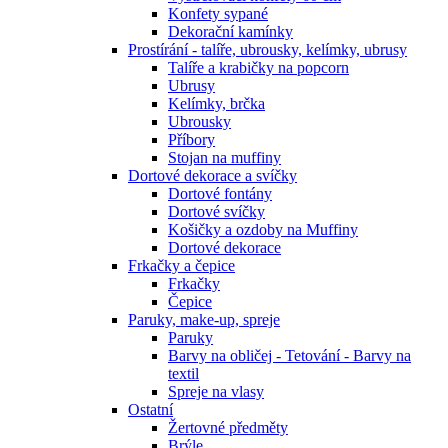
Konfety sypané
Dekorační kamínky
Prostírání - talíře, ubrousky, kelímky, ubrusy
Talíře a krabičky na popcorn
Ubrusy
Kelímky, brčka
Ubrousky
Příbory
Stojan na muffiny
Dortové dekorace a svíčky
Dortové fontány
Dortové svíčky
Košičky a ozdoby na Muffiny
Dortové dekorace
Frkačky a čepice
Frkačky
Čepice
Paruky, make-up, spreje
Paruky
Barvy na obličej - Tetování - Barvy na
textil
Spreje na vlasy
Ostatní
Žertovné předměty
Brýle