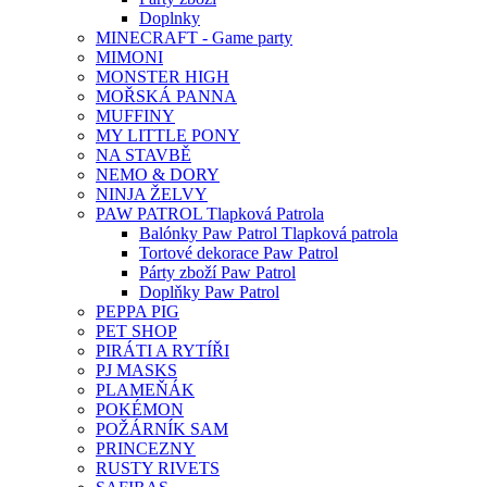
Doplnky
MINECRAFT - Game party
MIMONI
MONSTER HIGH
MOŘSKÁ PANNA
MUFFINY
MY LITTLE PONY
NA STAVBĚ
NEMO & DORY
NINJA ŽELVY
PAW PATROL Tlapková Patrola
Balónky Paw Patrol Tlapková patrola
Tortové dekorace Paw Patrol
Párty zboží Paw Patrol
Doplňky Paw Patrol
PEPPA PIG
PET SHOP
PIRÁTI A RYTÍŘI
PJ MASKS
PLAMEŇÁK
POKÉMON
POŽÁRNÍK SAM
PRINCEZNY
RUSTY RIVETS