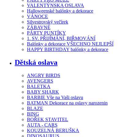
VALENTÝNSKA OSLAVA
Halloweenské balónky a dekorace
VÁNOCE
Silvestrovský večírek
ZÁBAVNÉ
PÁRTY PUNTÍKY
1. SV. PŘIJÍMÁNÍ, BIŘMOVÁNÍ
Balónky a dekorace VŠECHNO NEJLEPŠÍ
HAPPY BIRTHDAY balónky a dekorace
Dětská oslava
ANGRY BIRDS
AVENGERS
BALETKA
BABY SHARK
BARBIE Vše na Vaši oslavu
BATMAN Dekorace na oslavy narozenin
BLAZE
BING
BOŘEK STAVITEL
AUTA - CARS
KOUZELNÁ BERUŠKA
DINOSAURUS